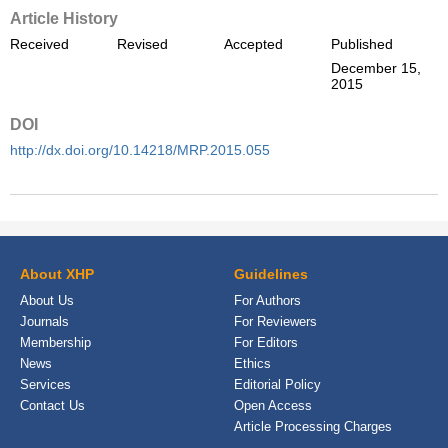
Article History
Received
Revised
Accepted
Published
December 15,
2015
DOI
http://dx.doi.org/10.14218/MRP.2015.055
About XHP
Guidelines
About Us
For Authors
Journals
For Reviewers
Membership
For Editors
News
Ethics
Services
Editorial Policy
Contact Us
Open Access
Article Processing Charges