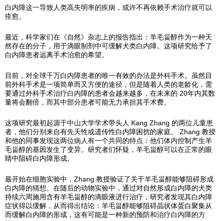
白内障这一导致人类高失明率的疾病，或许不再依赖手术治疗就可以
痊愈。
最近，科学家们在《自然》杂志上的报告指出：羊毛甾醇作为一种天
然存在的分子，用于滴眼制剂中可缓解犬类白内障。这项研究给予了
白内障患者远离手术治愈的希望。
目前，对全球千万白内障患者的唯一有效的办法是外科手术。虽然目
前外科手术是一项简单而又方便的途径，但是随着人类的老龄化，需
要通过外科手术治疗白内障的患者会越来越多，在未来的 20年内其数
量将会翻倍，而其中部分患者可能无力承担其手术费。
这项研究最初起源于中山大学学术带头人 Kang Zhang 的两位儿童患
者，他们分别来自有先天性或遗传性白内障困扰的家庭。 Zhang 教授
和他的同事发现这两位病人有一个共同的特点：他们体内控制产生羊
毛甾醇的基因发生了变异。研究者们怀疑，羊毛甾醇可以在正常的眼
睛中阻碍白内障形成。
最开始在细胞实验中，Zhang 教授验证了关于羊毛甾醇能够阻碍形成
白内障的猜想。在随后的动物实验中，通过对自然形成白内障的犬类
持续六周施用含有羊毛甾醇的滴眼液进行治疗，研究者发现其白内障
症状得以缓解，从而得出结论：羊毛甾醇能够阻碍晶状体蛋白聚集从
而缓解白内障的形成，这有可能是一种新的预防和治疗白内障的方