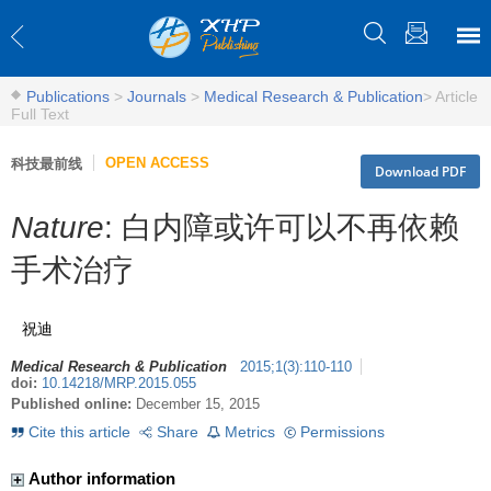
Publications
>
Journals
>
Medical Research & Publication
>
Article
Full Text
OPEN ACCESS
科技最前线
Download PDF
Nature
: 白内障或许可以不再依赖
手术治疗
祝迪
Medical Research & Publication
2015
;
1
(
3
)
:
110-110
doi:
10.14218/MRP.2015.055
Published online:
December 15, 2015
Cite this article
Share
Metrics
Permissions
Author information