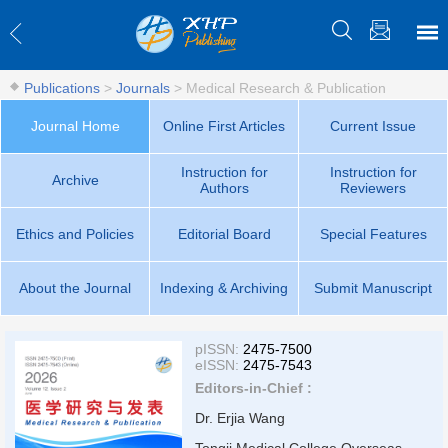
Publications
>
Journals
>
Medical Research & Publication
Journal Home
Online First Articles
Current Issue
Instruction for
Instruction for
Archive
Authors
Reviewers
Ethics and Policies
Editorial Board
Special Features
About the Journal
Indexing & Archiving
Submit Manuscript
pISSN:
2475-7500
eISSN:
2475-7543
Editors-in-Chief :
Dr. Erjia Wang