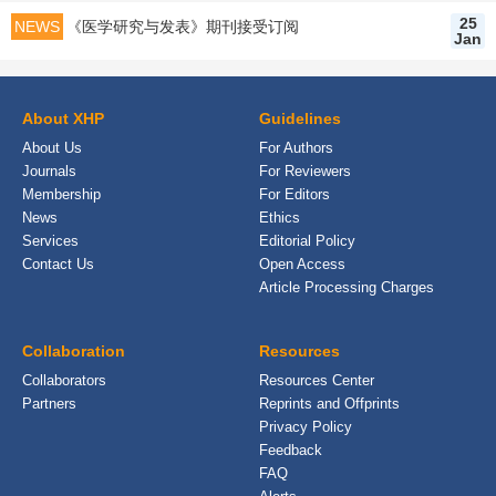
25
NEWS
《医学研究与发表》期刊接受订阅
Jan
About XHP
Guidelines
About Us
For Authors
Journals
For Reviewers
Membership
For Editors
News
Ethics
Services
Editorial Policy
Contact Us
Open Access
Article Processing Charges
Collaboration
Resources
Collaborators
Resources Center
Partners
Reprints and Offprints
Privacy Policy
Feedback
FAQ