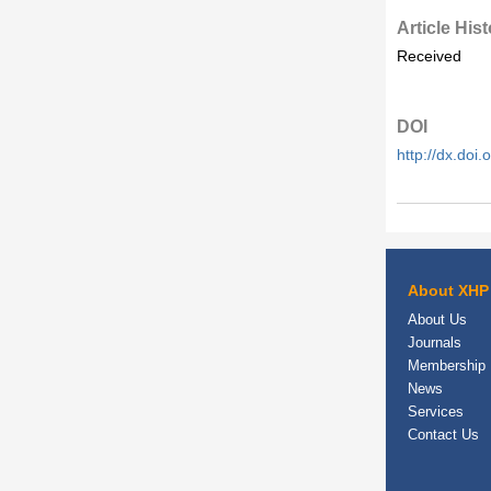
Article His
Received
DOI
http://dx.do
About XHP
About Us
Journals
Membership
News
Services
Contact Us