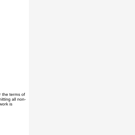
r the terms of
tting all non-
work is