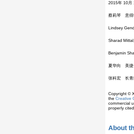
2015年 10月
蔡莉琴 意得辑
Lindsey Gen
Sharad Mitt
Benjamin
夏华向 美捷
张科宏 长青
Copyright © X
the
Creative 
commercial us
properly cited
About th