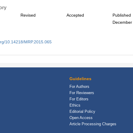
tory
Revised
Accepted
Published
December 
i.org/10.14218/MRP.2015.065
Guidelines
For Authors
For Reviewers
For Editors
Ethics
Editorial Policy
Open Access
Article Processing Charges