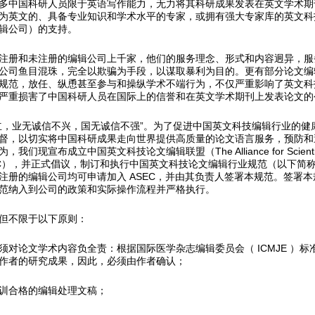
多中国科研人员限于英语写作能力，无力将其科研成果发表在英文学术期
为英文的、具备专业知识和学术水平的专家，或拥有强大专家库的英文科
辑公司）的支持。
注册和未注册的编辑公司上千家，他们的服务理念、形式和内容迥异，服
公司鱼目混珠，完全以欺骗为手段，以谋取暴利为目的。更有部分论文编
规范，放任、纵恿甚至参与和操纵学术不端行为，不仅严重影响了英文科
严重损害了中国科研人员在国际上的信誉和在英文学术期刊上发表论文的
立，业无诚信不兴，国无诚信不强”。为了促进中国英文科技编辑行业的健
督，以切实将中国科研成果走向世界提供高质量的论文语言服务，预防和
们现宣布成立中国英文科技论文编辑联盟（The Alliance for Scientific E
ASEC），并正式倡议，制订和执行中国英文科技论文编辑行业规范（以下简
注册的编辑公司均可申请加入 ASEC，并由其负责人签署本规范。签署
范纳入到公司的政策和实际操作流程并严格执行。
但不限于以下原则：
须对论文学术内容负全责：根据国际医学杂志编辑委员会（ ICMJE ）标
作者的研究成果，因此，必须由作者确认；
训合格的编辑处理文稿；