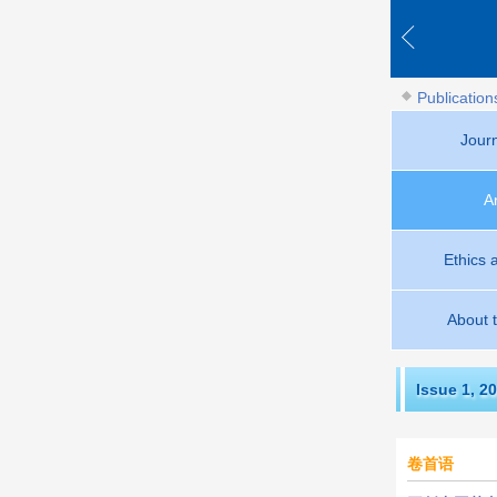
Publication
Jour
A
Ethics 
About 
Issue 1
,
20
卷首语