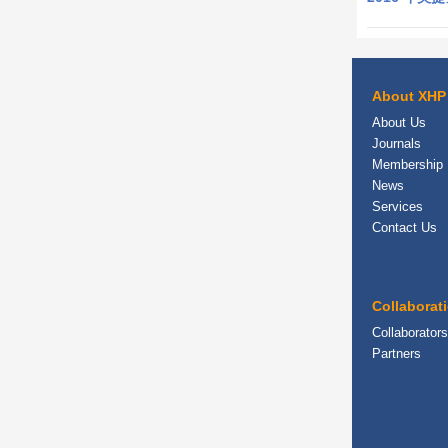
About XHP
About Us
Journals
Membership
News
Services
Contact Us
Collaborat
Collaborators
Partners