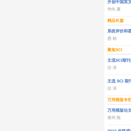
开创中国英
华向 夏
精品长篇
系统评价和
愚 柏
聚焦SCI
主流SCI期
仪 泽
主流 SCI
仪 泽
万用模版专
万用模版论
甫州 陈