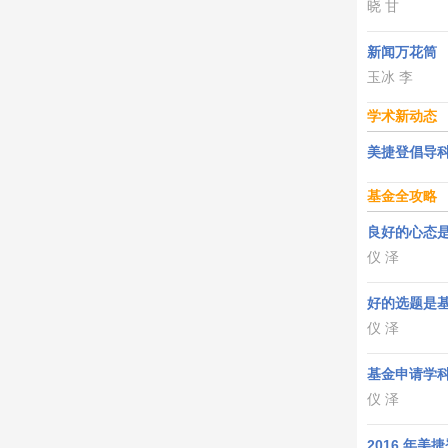
晓 甘
新闻万花筒
玉冰 李
学术新动态
美捷登倡导
基金全攻略
良好的心态
仪 泽
好的选题是
仪 泽
基金申请学
仪 泽
2016 年