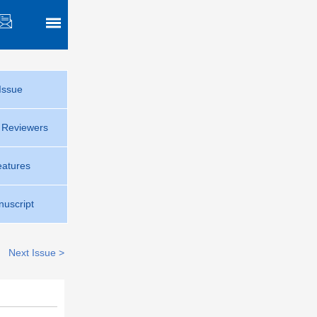
Issue
r Reviewers
eatures
uscript
Next Issue >