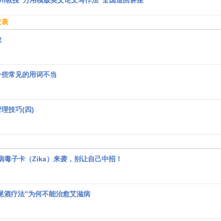
陈甫州教授“万用模版英文论文写作法”全国巡回讲座
发表
败
u
一些常见的用词不当
理技巧(四)
新型病毒子卡（Zika）来袭，别让自己中招！
“鸡尾酒疗法”为何不能治愈艾滋病