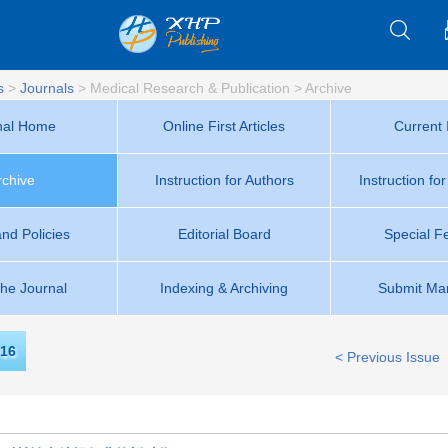
s
>
Journals
>
Medical Research & Publication
>
Archive
nal Home
Online First Articles
Current 
rchive
Instruction for Authors
Instruction fo
and Policies
Editorial Board
Special F
the Journal
Indexing & Archiving
Submit Man
16
< Previous Issue