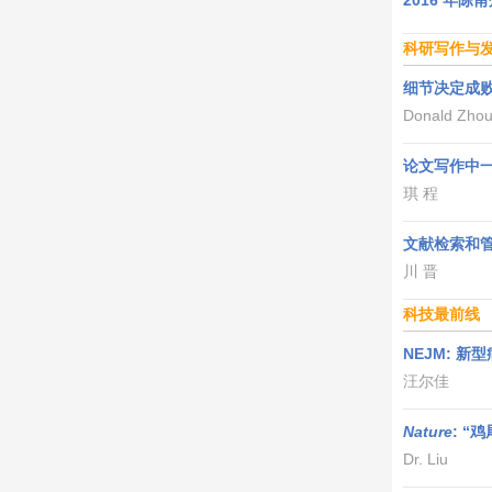
2016 年
科研写作与
细节决定成
Donald Zho
论文写作中
琪 程
文献检索和管
川 晋
科技最前线
NEJM: 
汪尔佳
Nature
: 
Dr. Liu