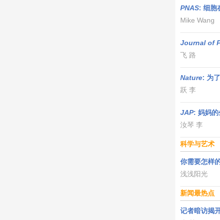
PNAS
: 细
Mike Wang
Journal of 
飞 路
Nature
: 
跃 李
JAP
: 妈妈
汝琴 李
科学与艺术
你需要怎样的
浅浅阳光
新闻最热点
记者暗访揭