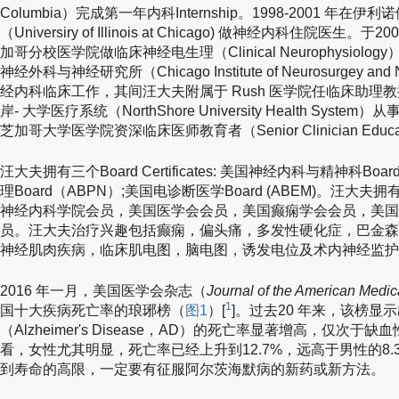
Columbia）完成第一年内科Internship。1998-2001 
（Universiry of Illinois at Chicago) 做神经内科住院医
加哥分校医学院做临床神经电生理（Clinical Neurophysiology
神经外科与神经研究所（Chicago Institute of Neurosurgey and
经内科临床工作，其间汪大夫附属于 Rush 医学院任临床助理
岸- 大学医疗系统（NorthShore University Health Sy
芝加哥大学医学院资深临床医师教育者（Senior Clinician Educa
汪大夫拥有三个Board Certificates: 美国神经内科与精神科B
理Board（ABPN）;美国电诊断医学Board (ABEM)。汪
神经内科学院会员，美国医学会会员，美国癫痫学会会员，美国
员。汪大夫治疗兴趣包括癫痫，偏头痛，多发性硬化症，巴金森
神经肌肉疾病，临床肌电图，脑电图，诱发电位及术内神经监护
2016 年一月，美国医学会杂志（
Journal of the American Medic
1
国十大疾病死亡率的琅琊榜（
图1
）[
]。过去20 年来，该榜
（Alzheimer's Disease，AD）的死亡率显著增高，仅次
看，女性尤其明显，死亡率已经上升到12.7%，远高于男性的8
到寿命的高限，一定要有征服阿尔茨海默病的新药或新方法。