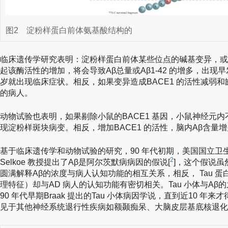
图2
淀粉样蛋白前体氨基酸结构的
临床遗传学研究表明：淀粉样蛋白前体某些位点的碱基变异，或者
起该酶活性的增加，将会导致Aβ总量或Aβ1-42 的增多，出现
岁就出现临床症状。相反，如果变异造成BACE1 的活性减弱
的病人。
动物试验也表明，如果剔除小鼠的BACE1 基因，小鼠神经元内
现淀粉样斑块病变。相反，增加BACE1 的活性，脑内Aβ含量
基于临床遗传学和动物试验的研究，90 年代初期，美国国立卫生研
2
Selkoe 教授提出了Aβ是阿尔茨默病病因的假说[
]，这个假说
圆满解释Aβ的浓度与病人认知功能的相互关系，相反， Tau 蛋
理特征）却与AD 病人的认知功能有密切相关。Tau 小体与A
90 年代早期Braak 提出的Tau 小体病因学说，直到近10 年来
见于其他神经系统退行性疾病如额颞痴呆、大脑皮层基底核退化