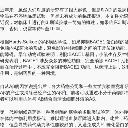
近年来，虽然人们对脑的研究有了很大起色，但是对AD 的发
物虽在不停地临床试验，但是未有成功的临床报道。本文将介绍
近况，对临床上进行的3 期试验做一简短的概述，如果临床3 期
市，否则，仍需等待5 至10 年。
根据Hardy-Selkoe 的Aβ病因学说，如果抑制BACE1 蛋
免脑内Aβ斑块的形成，避免影响神经细胞之间的正常传递功能
能障碍。早年动物试验表明，剔除BACE1 基因，小鼠生存及
研究表明，BACE1 涉及众多的神经功能，完全消除 BACE1
而在治疗过程中，不应完全阻断BACE1 功能。从药理上讲，
作用，是制药界的一种困境。
自从Aβ病因学说提出后，各大药物公司和一些大学实验室竞相
3
Aβ的产生或消除已经产生的Aβ[
]。前者可以通过小分子药物抑制
者可以利用抗体与 Aβ结合而清除细胞外液的Aβ。
第一代抑制候选药是一种类似酶的底物的多肽类试验药，体外抑制
在体内生物利用度极低，难以通过血脑屏障进入脑内。此后，药
物，但是寻找药代动力学性能较好的，又避免成为P- 糖化蛋白的