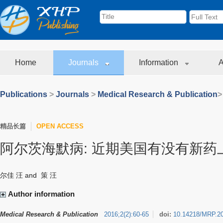
Home
Journals
Information
A
Publications
>
Journals
>
Medical Research & Publication
>
精品长篇
OPEN ACCESS
阿尔茨海默病: 近期美国有没有新药
尔佳 汪
and
策 汪
Author information
Medical Research & Publication
2016
;
2
(
2
)
:
60-65
doi:
10.14218/MRP.2