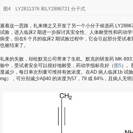
图4
LY2811376 和LY2886721 分子式
遁着这一思路，礼来继之又开发了另一个小分子候选药 LY2886
试验，进入临床2 期进一步探讨其安全性、人体耐受性和药动
病变，但在6 个月的临床2 期试验过程中，它会引起部分受试
也被结束了。
礼来的失败，却给默克公司带来了生机。默克的研发药 MK-8931（Ve
验中，受试者安全可以很好地耐受，药动学指标良好（
图5
）。脑
显减少，每日单次剂量可维持有效浓度。在AD 病人临床1b 试验中
mg），可分别减少Aβ40 的浓度为57，79 或 84%，且病人