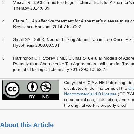
3
Vassar R. BACE1 inhibitor drugs in clinical trials for Alzheimer’
Therapy 2014;6:89
4
Claire JL. An effective treatment for Alzheimer’s disease must c
Bioscience Horizons 2014;7:hzu002
5
Small SA, Duff K. Neuron.Linking Ab and Tau in Late-Onset Alz
Hypothesis 2008;60:534
6
Harrington CR, Storey J MD, Clunas S. Cellular Models of Agg
Proteolysis to Characterize Tau Aggregation Inhibitors for Trea
journal of biological chemistry 2015;290:10862-75
Copyright © XIA & HE Publishing Ltd.
distributed under the terms of the
Cr
Noncommercial 4.0 License
(CC BY-N
commercial use, distribution, and re
the original work is properly cited.
About this Article