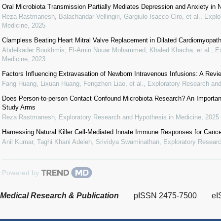
Oral Microbiota Transmission Partially Mediates Depression and Anxiety in
Reza Rastmanesh, Balachandar Vellingiri, Gargiulo Isacco Ciro, et al.
,
Explo
Medicine
,
2025
Clampless Beating Heart Mitral Valve Replacement in Dilated Cardiomyopat
Abdelkader Boukhmis, El-Amin Nouar Mohammed, Khaled Khacha, et al.
,
E
Medicine
,
2023
Factors Influencing Extravasation of Newborn Intravenous Infusions: A Revi
Fang Huang, Lixuan Huang, Fengzhen Liao, et al.
,
Exploratory Research and
Does Person-to-person Contact Confound Microbiota Research? An Important
Study Arms
Reza Rastmanesh
,
Exploratory Research and Hypothesis in Medicine
,
2025
Harnessing Natural Killer Cell-Mediated Innate Immune Responses for Canc
Anil Kumar, Taghi Khani Adeleh, Srividya Swaminathan
,
Exploratory Researc
Powered by
Medical Research & Publication
pISSN 2475-7500
eI