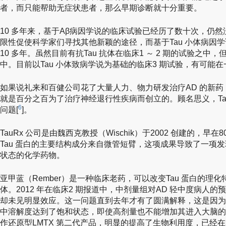
者，而只能帮助无症状患者，那么早期诊断就十分重要。
10 多年来，基于Aβ病因学说的临床试验已经历了数十次，仍然
限性促使科学家们寻找其他新颖的途径，而基于Tau 小体病因学
10 多年。虽然目前有抗Tau 抗体在临床1 ～ 2 期的试验之中
中。目前以Tau 小体致病学说为基础的临床3 期试验，有可能
如果说礼来和百健公司花了大量人力、物力研发治疗AD 的新药，
就是百分之百为了治疗神经退行性疾病而创立的。顾名思义，TauR
6
问题[
]。
TauRx 公司是由魏西克教授（Wischik）于2002 创建的，
Tau 蛋白的主要结构成分来自微管短臂，这项成果导致了一项发
状态的化学药物。
亚甲蓝（Rember）是一种临床老药，可以改变Tau 蛋白的理
体。2012 年在临床2 期报道中，中剂量组对AD 轻中度病人
却未见明显效应。这一问题直到去年才有了圆满解释，这是因为
中溶解度达到了饱和状态，即使高剂量也不能增加其进入大脑的
作还原型LMTX 第二代产品，明显的提高了生物利用度，已经在临