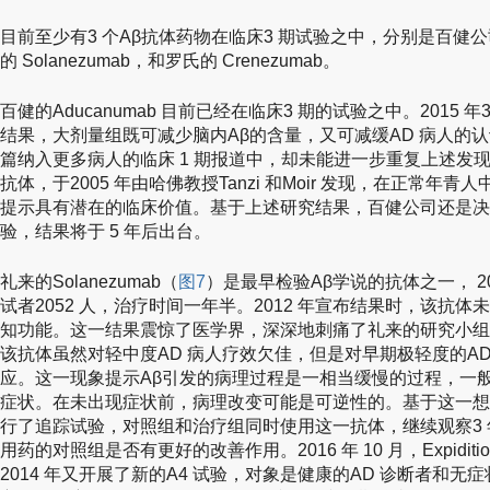
目前至少有3 个Aβ抗体药物在临床3 期试验之中，分别是百健公司(Bi
的 Solanezumab，和罗氏的 Crenezumab。
百健的Aducanumab 目前已经在临床3 期的试验之中。2015 
结果，大剂量组既可减少脑内Aβ的含量，又可减缓AD 病人的认
篇纳入更多病人的临床 1 期报道中，却未能进一步重复上述发
抗体，于2005 年由哈佛教授Tanzi 和Moir 发现，在正常年
提示具有潜在的临床价值。基于上述研究结果，百健公司还是决定在
验，结果将于 5 年后出台。
礼来的Solanezumab（
图7
）是最早检验Aβ学说的抗体之一， 2
试者2052 人，治疗时间一年半。2012 年宣布结果时，该抗体
知功能。这一结果震惊了医学界，深深地刺痛了礼来的研究小组
该抗体虽然对轻中度AD 病人疗效欠佳，但是对早期极轻度的A
应。这一现象提示Aβ引发的病理过程是一相当缓慢的过程，一般1
症状。在未出现症状前，病理改变可能是可逆性的。基于这一想
行了追踪试验，对照组和治疗组同时使用这一抗体，继续观察3
用药的对照组是否有更好的改善作用。2016 年 10 月，Expidit
2014 年又开展了新的A4 试验，对象是健康的AD 诊断者和无症