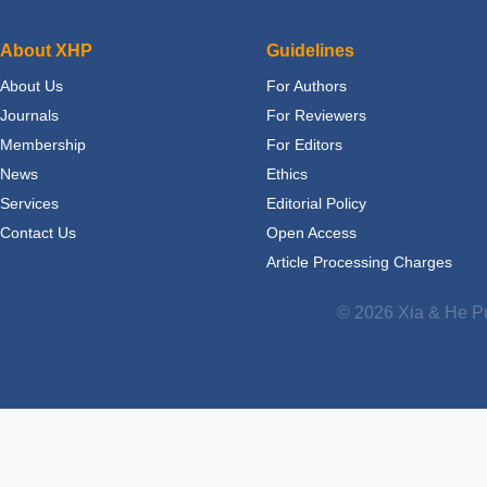
About XHP
Guidelines
About Us
For Authors
Journals
For Reviewers
Membership
For Editors
News
Ethics
Services
Editorial Policy
Contact Us
Open Access
Article Processing Charges
© 2026 Xia & He Pu