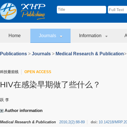
Home
Journals
Information
A
Publications
>
Journals
>
Medical Research & Publication
>
科技最前线
OPEN ACCESS
HIV在感染早期做了些什么？
跃 李
Author information
Medical Research & Publication
2016
;
2
(
2
)
:
88-89
doi:
10.14218/MRP.2