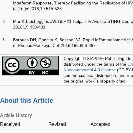
Interferon Response, Thereby Facilitating the Replication of HI
microbe 2016;19:515-528
2
Mar KB, Schoggins JW. NLRX1 Helps HIV Avoid a STING Operati
2016;19:430-431
3
Barouch DH, Ghneim K, Bosche WJ. Rapid Inflammasome Activat
of Rhesus Monkeys. Cell 2016;165:656-667
Copyright © XIA & HE Publishing Ltd.
distributed under the terms of the
Cr
Noncommercial 4.0 License
(CC BY-N
commercial use, distribution, and re
the original work is properly cited.
About this Article
Article History
Received
Revised
Accepted