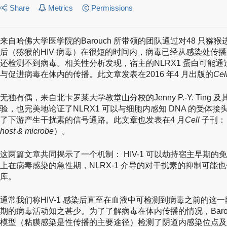
Share
Metrics
Permissions
来自哈佛大学医学院的Barouch 所带领的团队通过对48 只猕
后（猕猴的HIV 病毒）在很短的时间内，病毒已经从感染处传
还检测不到病毒。相关性分析发现，宿主的NLRX1 蛋白可能
与促进病毒在体内的传播。此文章发表在2016 年4 月出版的
Cel
无独有偶，来自北卡罗莱大学教堂山分校的Jenny P.-Y. Tin
验，也完美地论证了NLRX1 可以与细胞内感知 DNA 的受体接
了下游产生干扰素的信号通路。此文章也发表在4 月
Cell
子刊：
host & microbe
）。
这两篇文章共同揭示了一个机制： HIV-1 可以劫持宿主早期
上在病毒感染的急性期，NLRX-1 介导的对干扰素的抑制可能也促
库。
通常我们称HIV-1 感染后直至在血液中可检测到病毒之前的这一
期的病毒活动知之甚少。为了了解病毒在体内传播的情况，Barou
模型（粘膜感染是性传播的主要途径）检测了阴道内感染位点及