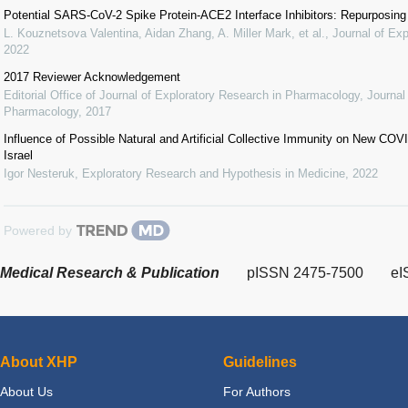
Potential SARS-CoV-2 Spike Protein-ACE2 Interface Inhibitors: Repurposin
L. Kouznetsova Valentina, Aidan Zhang, A. Miller Mark, et al.
,
Journal of Ex
2022
2017 Reviewer Acknowledgement
Editorial Office of Journal of Exploratory Research in Pharmacology
,
Journal
Pharmacology
,
2017
Influence of Possible Natural and Artificial Collective Immunity on New C
Israel
Igor Nesteruk
,
Exploratory Research and Hypothesis in Medicine
,
2022
Powered by
Medical Research & Publication
pISSN 2475-7500
eI
About XHP
Guidelines
About Us
For Authors