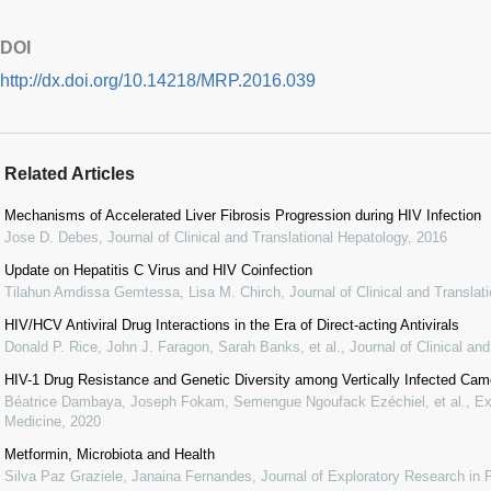
DOI
http://dx.doi.org/10.14218/MRP.2016.039
Related Articles
Mechanisms of Accelerated Liver Fibrosis Progression during HIV Infection
Jose D. Debes
,
Journal of Clinical and Translational Hepatology
,
2016
Update on Hepatitis C Virus and HIV Coinfection
Tilahun Amdissa Gemtessa, Lisa M. Chirch
,
Journal of Clinical and Translat
HIV/HCV Antiviral Drug Interactions in the Era of Direct-acting Antivirals
Donald P. Rice, John J. Faragon, Sarah Banks, et al.
,
Journal of Clinical an
HIV-1 Drug Resistance and Genetic Diversity among Vertically Infected Cam
Béatrice Dambaya, Joseph Fokam, Semengue Ngoufack Ezéchiel, et al.
,
Ex
Medicine
,
2020
Metformin, Microbiota and Health
Silva Paz Graziele, Janaina Fernandes
,
Journal of Exploratory Research in