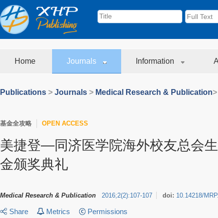
Home
Journals
Information
A
Publications
>
Journals
>
Medical Research & Publication
>
基金全攻略
OPEN ACCESS
美捷登—同济医学院海外校友总会生
金颁奖典礼
Medical Research & Publication
2016
;
2
(
2
)
:
107-107
doi:
10.14218/MRP
Share
Metrics
Permissions