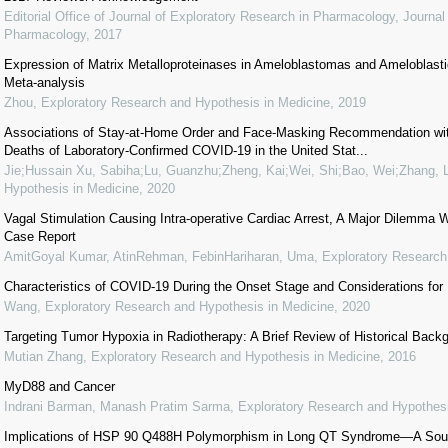
Editorial Office of Journal of Exploratory Research in Pharmacology
,
Journal
Pharmacology
,
2017
Expression of Matrix Metalloproteinases in Ameloblastomas and Ameloblas
Meta-analysis
Zhou
,
Exploratory Research and Hypothesis in Medicine
,
2019
Associations of Stay-at-Home Order and Face-Masking Recommendation wit
Deaths of Laboratory-Confirmed COVID-19 in the United Stat...
Jie;Hussain Xu, Sabiha;Lu, Guanzhu;Zheng, Kai;Wei, Shi;Bao, Wei;Zhang, L
Hypothesis in Medicine
,
2020
Vagal Stimulation Causing Intra-operative Cardiac Arrest, A Major Dilemma W
Case Report
AmitGoyal Kumar, AtinRehman, FebinHariharan, Uma
,
Exploratory Research
Characteristics of COVID-19 During the Onset Stage and Considerations for
Wang
,
Exploratory Research and Hypothesis in Medicine
,
2020
Targeting Tumor Hypoxia in Radiotherapy: A Brief Review of Historical Bac
Mutian Zhang
,
Exploratory Research and Hypothesis in Medicine
,
2016
MyD88 and Cancer
Indrani Barman, Manash Pratim Sarma
,
Exploratory Research and Hypothesi
Implications of HSP 90 Q488H Polymorphism in Long QT Syndrome—A Sout