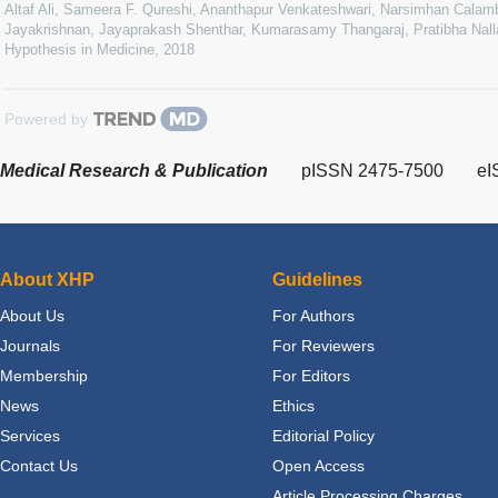
Altaf Ali, Sameera F. Qureshi, Ananthapur Venkateshwari, Narsimhan Calamb
Jayakrishnan, Jayaprakash Shenthar, Kumarasamy Thangaraj, Pratibha Nalla
Hypothesis in Medicine
,
2018
Powered by
Medical Research & Publication
pISSN 2475-7500
eI
About XHP
Guidelines
About Us
For Authors
Journals
For Reviewers
Membership
For Editors
News
Ethics
Services
Editorial Policy
Contact Us
Open Access
Article Processing Charges