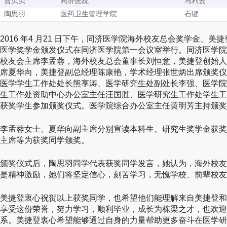
曹贝贝
同济医院
马利云
陶思羽
医药卫生管理学院
石键
2016 年4 月21 日下午，同济医学院海外校友总会奖学金、
医学奖学金颁发仪式在同济医学院第一会议室举行。同济医学院
校友会主席李孟蓉，海外校友总会董事长刘恒意，美捷登创始人
席夏华向，美捷登副总经理陈康艳，学术经理张世炳出席颁奖仪
医学学生工作处处长熊享涛、医学研究生处副处长李强、医学院
生工作处资助中心办公室主任汪国胜、医学研究生工作处学生工
获奖学生参加颁奖仪式。医学院综合办公室主任黄明芳主持颁奖
李孟蓉女士、夏华向副主席分别宣读本科生、研究生奖学金获奖
主席等为获奖同学颁奖。
颁奖仪式后，陶思羽同学代表获奖同学发言，她认为，海外校友
是精神激励，她们将坚定信心，刻苦学习，无愧学校、前辈校友
美捷登衷心祝贺以上获奖同学，也希望他们能理解来自美捷登和 T
享受这份荣誉，努力学习，顺利毕业，成长为栋梁之才，也欢迎
系。美捷登衷心希望能够通过自身的力量帮助更多奋斗在医学研