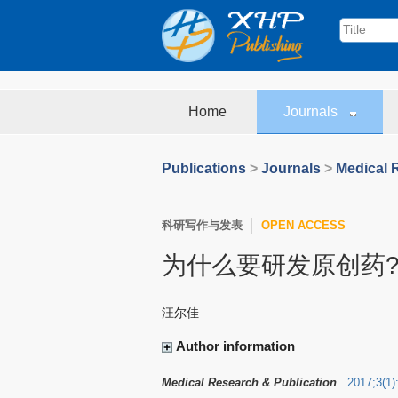
Home
Journals
Publications
>
Journals
>
Medical 
科研写作与发表
OPEN ACCESS
为什么要研发原创药
汪尔佳
Author information
Medical Research & Publication
2017
;
3
(
1
)