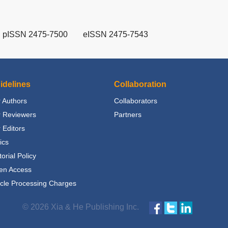
pISSN 2475-7500
eISSN 2475-7543
idelines
Collaboration
 Authors
Collaborators
r Reviewers
Partners
 Editors
ics
torial Policy
en Access
icle Processing Charges
© 2026 Xia & He Publishing Inc.