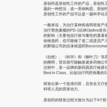
原创药是原创性工作的产品，原创性
题的一种想法，或一系例构思。原创
原创性工作的产品可以是一篇科学论
一般来说，为治疗某种疾病而研发产生的第
治疗黑色素瘤的PD-1抗体Opdiv
的影响（主要包括疗效与毒性的显著
创候选药，也可能做了老二或是流产儿
的辉瑞公司的抗体候选药Bococizum
《自然》、《科学》和《柳叶刀》等
的阐明，背后很可能触发诸多药物公
过程中，某一品牌的新药因其疗效甚
Best in Class。比如治疗丙肝病毒的S
研发出第一个批准问世，且安全又疗
科研人员的原发动力。
原创药的研发过程大致分为以下4个阶