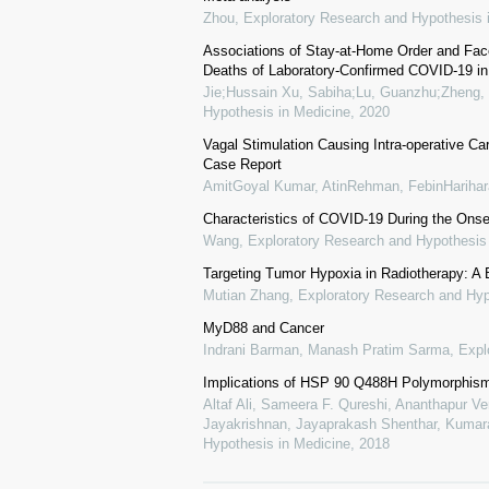
Zhou
,
Exploratory Research and Hypothesis 
Associations of Stay-at-Home Order and Fa
Deaths of Laboratory-Confirmed COVID-19 in 
Jie;Hussain Xu, Sabiha;Lu, Guanzhu;Zheng, 
Hypothesis in Medicine
,
2020
Vagal Stimulation Causing Intra-operative Ca
Case Report
AmitGoyal Kumar, AtinRehman, FebinHariha
Characteristics of COVID-19 During the Onse
Wang
,
Exploratory Research and Hypothesis
Targeting Tumor Hypoxia in Radiotherapy: A 
Mutian Zhang
,
Exploratory Research and Hyp
MyD88 and Cancer
Indrani Barman, Manash Pratim Sarma
,
Expl
Implications of HSP 90 Q488H Polymorphis
Altaf Ali, Sameera F. Qureshi, Ananthapur V
Jayakrishnan, Jayaprakash Shenthar, Kumara
Hypothesis in Medicine
,
2018