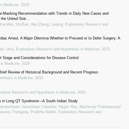
in Medicine
,
2019
ce-Masking Recommendation with Trends in Daily New Cases and
the United Stat...
Kai;Wei, Shi;Bao, Wei;Zhang, Lanjing
,
Exploratory Research and
rdiac Arrest, A Major Dilemma Whether to Proceed or to Defer Surgery: A
ran, Uma
,
Exploratory Research and Hypothesis in Medicine
,
2023
t Stage and Considerations for Disease Control
 in Medicine
,
2020
Brief Review of Historical Background and Recent Progress
othesis in Medicine
,
2016
oratory Research and Hypothesis in Medicine
,
2016
m in Long QT Syndrome—A South Indian Study
enkateshwari, Narsimhan Calambur, Hygriv Rao, Machinary Puthenpurayil
samy Thangaraj, Pratibha Nallari
,
Exploratory Research and