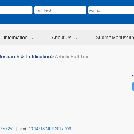
Information
About Us
Submit Manuscrip
Research & Publication
> Article Full Text
<
?
:
250-251
doi:
10.14218/MRP.2017.006