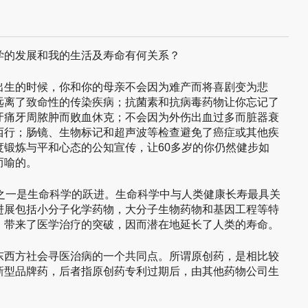
学的发展和我的生活及寿命有何关系？
出生的时候，你和你的母亲不会因为难产而将喜剧变为悲
远离了致命性的传染疾病；抗菌素和抗病毒药物让你忘记了
牙痛牙周脓肿而败血休克；不会因为外伤出血过多而脏器衰
西行；肠镜、生物标记和超声波等检查避免了癌症或其他疾
度锻炼与平和心态的公知宣传，让60多岁的你仍然健步如
而喻的。
步之一是生命科学的跃进。生命科学中与人类健康长寿最具关
进展包括小分子化学药物，大分子生物药物和基因工程等特
，带来了医学治疗的突破，因而潜在地延长了人类的寿命。
东西方社会寻医治病的一个共同点。所谓原创药，是相比较
新型品牌药，后者指原创药专利过期后，由其他药物公司生