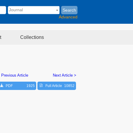
Search
Advanced
t
Collections
 Previous Article
Next Article >
PDF
1925
Full Article
10852