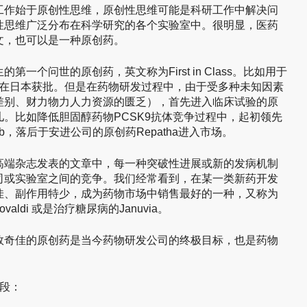
工作始于原创性思维，原创性思维可能是科研工作中解决问
性思维广泛分布在科学研究的各个实验室中。很明显，医药
文，也可以是一种原创药。
一个问世的原创药，英文称为First in Class。比如用于
o首先在日本获批。但是在药物研发过程中，由于受多种未知因素
差别、财力物力人力资源的匮乏），首先进入临床试验的原
。比如降低胆固醇药物PCSK9抗体竞争过程中，起初领先
ab，落后于安进公司的原创药Repatha进入市场。
高端杂志发表的文章中，每一种突破性进展或新的发病机制
司或实验室之间的竞争。我们经常看到，在某一类新药开发
佳、副作用特少，成为药物市场中销售最好的一种，又称为
ovaldi 或是治疗糖尿病的Januvia。
效奇佳的原创药是当今药物研发公司的终极目标，也是药物
段：