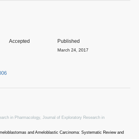
Accepted
Published
March 24, 2017
006
esearch in Pharmacology
,
Journal of Exploratory Research in
 Ameloblastomas and Ameloblastic Carcinoma: Systematic Review and