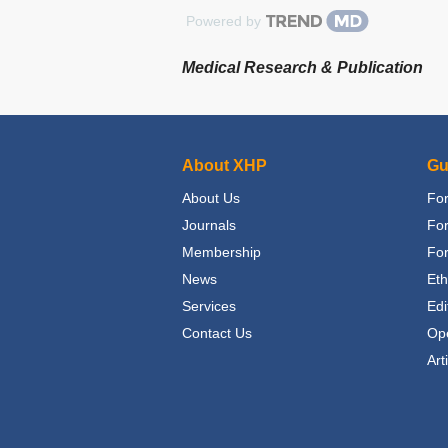
Powered by
Medical Research & Publication
About XHP
Gu
About Us
For
Journals
Fo
Membership
For
News
Eth
Services
Edi
Contact Us
Op
Art