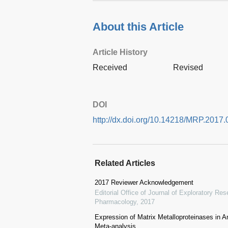
About this Article
Article History
Received
Revised
DOI
http://dx.doi.org/10.14218/MRP.2017.
Related Articles
2017 Reviewer Acknowledgement
Editorial Office of Journal of Exploratory R
Pharmacology
,
2017
Expression of Matrix Metalloproteinases in
Meta-analysis