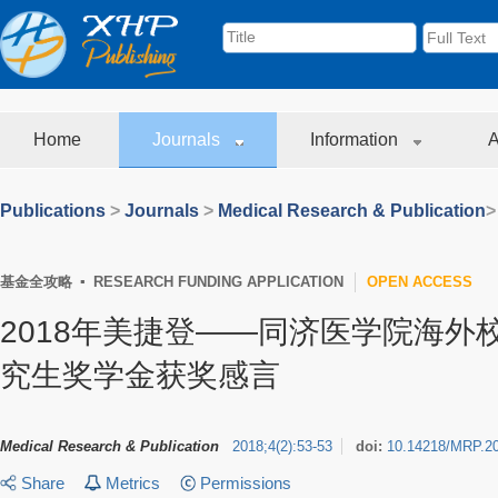
Home
Journals
Information
A
Publications
>
Journals
>
Medical Research & Publication
>
基金全攻略 ▪ RESEARCH FUNDING APPLICATION
OPEN ACCESS
2018年美捷登——同济医学院海外
究生奖学金获奖感言
Medical Research & Publication
2018
;
4
(
2
)
:
53-53
doi:
10.14218/MRP.2
Share
Metrics
Permissions