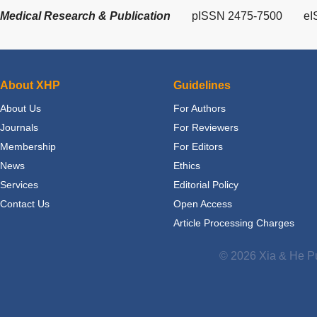
Medical Research & Publication
pISSN 2475-7500
eI
About XHP
Guidelines
About Us
For Authors
Journals
For Reviewers
Membership
For Editors
News
Ethics
Services
Editorial Policy
Contact Us
Open Access
Article Processing Charges
© 2026 Xia & He Pu