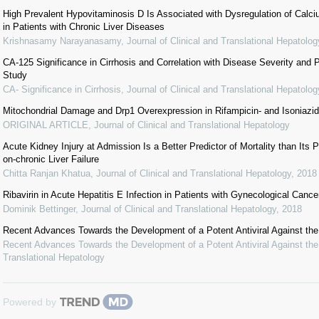
High Prevalent Hypovitaminosis D Is Associated with Dysregulation of Calc
in Patients with Chronic Liver Diseases
Krishnasamy Narayanasamy
,
Journal of Clinical and Translational Hepatolog
CA-125 Significance in Cirrhosis and Correlation with Disease Severity and 
Study
CA- Significance in Cirrhosis
,
Journal of Clinical and Translational Hepatolog
Mitochondrial Damage and Drp1 Overexpression in Rifampicin- and Isoniazid-
ORIGINAL ARTICLE
,
Journal of Clinical and Translational Hepatology
Acute Kidney Injury at Admission Is a Better Predictor of Mortality than Its P
on-chronic Liver Failure
Chitta Ranjan Khatua
,
Journal of Clinical and Translational Hepatology
,
2018
Ribavirin in Acute Hepatitis E Infection in Patients with Gynecological Canc
Dominik Bettinger
,
Journal of Clinical and Translational Hepatology
,
2018
Recent Advances Towards the Development of a Potent Antiviral Against the 
Recent Advances Towards the Development of a Potent Antiviral Against the 
Translational Hepatology
Powered by