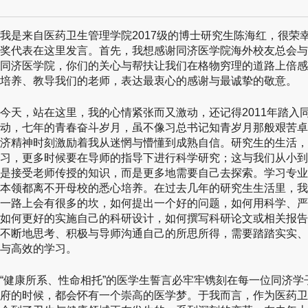
我是来自医药卫生管理学院2017级的博士研究生陈海红，很荣
奖代表在这里发言。首先，我想感谢同济医学院海外校友总会与
同济医学院，你们的关心与帮扶让我们在格物穷理的道路上倍感
培养、教导我们的老师，表达最衷心的感谢与最诚挚的敬意。
今天，站在这里，我的心情紧张而又激动，还记得2011年踏入
动，七年的青春奋斗岁月，虽不像习总书记知青岁月那般艰苦卓
济精神时刻激励着我从迷惘与懵懂到成熟自信。研究生的生活，
习，更多时候要在导师的指导下进行科学研究；这与我们从小到
是接受老师传授的知识，而是更多地需要自己去探索。学习专业
本领都离不开母校的悉心培养。在过去几年的研究生生活里，我
一路上会有很多的坎，如何提出一个好的问题，如何用科学、严
如何更好的实施自己的科研设计，如何撰写科研论文或相关报告
不断地思考、积极与导师沟通自己的所思所得，需要踏踏实实、
与高效的学习。
“健康所系、性命相托”的医学生誓言必牢牢镌刻在每一位同济
府的时候，都会怀有一个崇高的医学梦。于我而言，作为医药卫