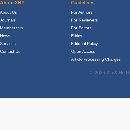
About XHP
Guidelines
About Us
For Authors
Journals
For Reviewers
Membership
For Editors
News
Ethics
Services
Editorial Policy
Contact Us
Open Access
Article Processing Charges
© 2026 Xia & He Pu