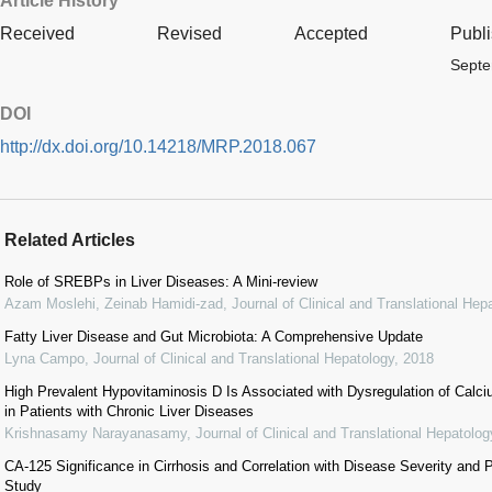
Article History
Received
Revised
Accepted
Publ
Septe
DOI
http://dx.doi.org/10.14218/MRP.2018.067
Related Articles
Role of SREBPs in Liver Diseases: A Mini-review
Azam Moslehi, Zeinab Hamidi-zad
,
Journal of Clinical and Translational Hep
Fatty Liver Disease and Gut Microbiota: A Comprehensive Update
Lyna Campo
,
Journal of Clinical and Translational Hepatology
,
2018
High Prevalent Hypovitaminosis D Is Associated with Dysregulation of Calc
in Patients with Chronic Liver Diseases
Krishnasamy Narayanasamy
,
Journal of Clinical and Translational Hepatolog
CA-125 Significance in Cirrhosis and Correlation with Disease Severity and 
Study