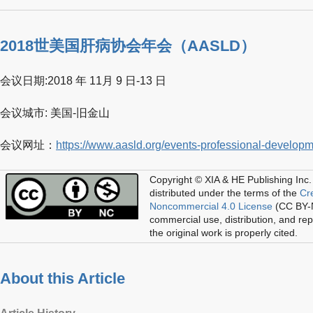
2018世美国肝病协会年会（AASLD）
会议日期:2018 年 11月 9 日-13 日
会议城市: 美国-旧金山
会议网址：
https://www.aasld.org/events-professional-developm
Copyright © XIA & HE Publishing Inc.
distributed under the terms of the
Cr
Noncommercial 4.0 License
(CC BY-N
commercial use, distribution, and re
the original work is properly cited.
About this Article