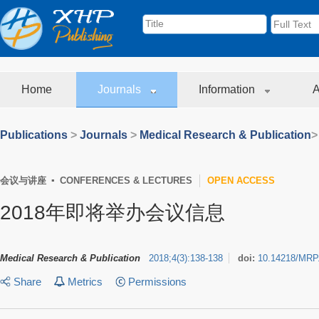
Home
Journals
Information
A
Publications
>
Journals
>
Medical Research & Publication
>
会议与讲座 ▪ CONFERENCES & LECTURES
OPEN ACCESS
2018年即将举办会议信息
Medical Research & Publication
2018
;
4
(
3
)
:
138-138
doi:
10.14218/MRP
Share
Metrics
Permissions