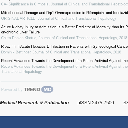
CA- Significance in Cirrhosis
,
Journal of Clinical and Translational Hepatolog
Mitochondrial Damage and Drp1 Overexpression in Rifampicin- and Isoniazid-
ORIGINAL ARTICLE
,
Journal of Clinical and Translational Hepatology
Acute Kidney Injury at Admission Is a Better Predictor of Mortality than Its P
on-chronic Liver Failure
Chitta Ranjan Khatua
,
Journal of Clinical and Translational Hepatology
,
2018
Ribavirin in Acute Hepatitis E Infection in Patients with Gynecological Canc
Dominik Bettinger
,
Journal of Clinical and Translational Hepatology
,
2018
Recent Advances Towards the Development of a Potent Antiviral Against the 
Recent Advances Towards the Development of a Potent Antiviral Against the 
Translational Hepatology
Powered by
Medical Research & Publication
pISSN 2475-7500
eI