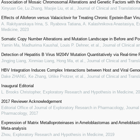
Association of Mosaic Chromosomal Alterations and Genetic Factors with the
Xinyuan Ge, Lu Zhang, Maojie Liu, et al.
,
Journal of Clinical and Translation
Effects of Alloferon versus Valaciclovir for Treating Chronic Epstein-Barr Vir
A. Rakityanskaya Irina, S. Ryabova Tatiana, A. Kalashnikova Anastasiya
,
E
Medicine
,
2023
Somatic Copy Number Alterations and Mutation Landscape in Before and Po
Yamin Ma, Madhurima Kaushal, Louis P. Dehner, et al.
,
Journal of Clinical a
Detection of Hepatitis B Virus M204V Mutation Quantitatively via Real-time
Jingjing Liang, Xinmiao Liang, Hong Ma, et al.
,
Journal of Clinical and Trans
HBV Integration Induces Complex Interactions between Host and Viral Genomi
Dake ZHANG, Ke Zhang, Urlike Protzer, et al.
,
Journal of Clinical and Trans
Inaugural Editorial
L. Brooks Christopher
,
Exploratory Research and Hypothesis in Medicine
,
20
2017 Reviewer Acknowledgement
Editorial Office of Journal of Exploratory Research in Pharmacology
,
Journal
Pharmacology
,
2017
Expression of Matrix Metalloproteinases in Ameloblastomas and Ameloblas
Meta-analysis
Zhou
,
Exploratory Research and Hypothesis in Medicine
,
2019