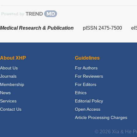
Powered by
Medical Research & Publication
pISSN 2475-7500
eI
About XHP
Guidelines
About Us
For Authors
Journals
For Reviewers
Membership
For Editors
News
Ethics
Services
Editorial Policy
Contact Us
Open Access
Article Processing Charges
© 2026 Xia & He Pu