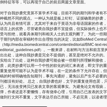
例特征等等，可以再现于自己的前后两篇文章里面。
对于自我抄袭究竟算不算学术不端，目前不同的期刊和学者有不
种截然不同的观点。一种认为就是板上钉钉、证据确凿的抄袭，
认为尚且有情可原，尤其对于来自于英语为非母语国家的作者，
语言上的劣势，尽管诸类自我抄袭不宜提倡，但实际操作上也不
受与拒绝，就看具体期刊和相关人士的主观判断了。为此一些期
于期刊内部在审稿时作出合理恰当的决定，比如BioMed Centr
（http://media.biomedcentral.com/content/editorial/BMC-text-rec
editorial_guidelines.pdf）。一般来讲，在材料与方法
出出处，这种自我抄袭是完全不提倡的，甚至是绝对不允许的。
实给出了出处，这种自我抄袭可能会被一些期刊所理解和接收，
质，此类抄袭可以用一个中性的软化的词汇来表述，即文字的重复使用（t
重复使用可能不认为是学术不端，在一定的条件下允许存在，但
稿的时候明确地告知期刊，事先沟通好，避免以后产生不必要的
刊都没有好处。 总之，自我抄袭也好，文字的重复使用也罢，
已，无法改变拷贝已发表文章的客观事实。为避免论文有瑕疵，
弹，作者还是不要懒惰，存有侥幸心理，引用自己已发表的文字
做到行文间不重复，文字表达尽自己所能，不必完美，以读者理