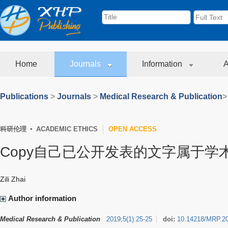
Home
Journals
Information
A
Publications
>
Journals
>
Medical Research & Publication
>
科研伦理 ▪ ACADEMIC ETHICS
OPEN ACCESS
Copy自己已公开发表的文字属于学
Zili Zhai
Author information
Medical Research & Publication
2019
;
5
(
1
)
:
25-25
doi:
10.14218/MRP.2