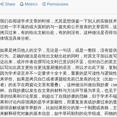
Share
Metrics
Permissions
我们在阅读学术文章的时候，尤其是想借鉴一下别人的实验技术
过程一字不落的或大面积的与一篇先前公开发表的文章雷同，这
拷贝过来，有的给出文献出处，有的则没有。这种做法是否得当
体情况具体分析。
如果是拷贝他人的文字，无论是一句话，或是一整段，没有提供
行为。正确的做法是在给出文献出处的同时，对原文字加以改写
达出来，或许作者在撰写论文时已意识到不妥，但对自己的英文
以写出比原文更恰当更浅显易懂的语言，所以才出此下策，复制
因为学术语言并不一定要求十全十美，重要的是可读性与逻辑性
来评价。如果是拷贝自己或者课题组先前已发表的论文（比如一
者）的名字在两篇论文里有重叠），这种做法叫做自我抄袭（self-p
种。自我抄袭以发生在文章的材料与方法环节最为常见，也见于
章的结果和讨论里面，则超出了自我抄袭的范畴，归于学术不端
果和讨论内容强调的是学术新颖性，而重复发表或抄袭过来的显
获得谅解或被学界默许，比如结果部分的第一个制图或表格，主
来解释研究对象的基本信息，如中草药制剂的化学组成、药物的