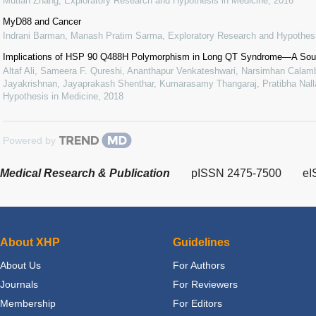
Mutian Zhang
,
Exploratory Research and Hypothesis in Medicine
,
2016
MyD88 and Cancer
Indrani Barman, Manash Pratim Sarma
,
Exploratory Research and Hypothesi
Implications of HSP 90 Q488H Polymorphism in Long QT Syndrome—A Sout
Altaf Ali, Sameera F. Qureshi, Ananthapur Venkateshwari, Narsimhan Calamb
Jayakrishnan, Jayaprakash Shenthar, Kumarasamy Thangaraj, Pratibha Nalla
Hypothesis in Medicine
,
2018
Powered by
Medical Research & Publication
pISSN 2475-7500
eI
About XHP
Guidelines
About Us
For Authors
Journals
For Reviewers
Membership
For Editors