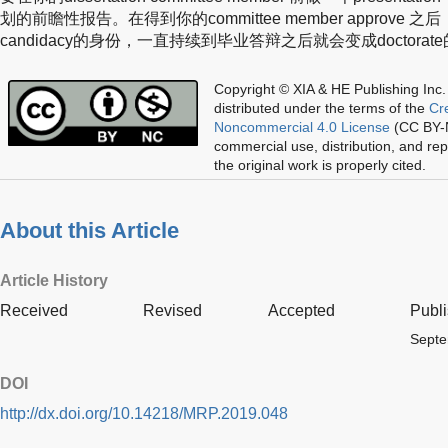
划的前瞻性报告。在得到你的committee member approve 之
candidacy的身份，一直持续到毕业答辩之后就会变成doctor
Copyright © XIA & HE Publishing Inc.
distributed under the terms of the
Cr
Noncommercial 4.0 License
(CC BY-N
commercial use, distribution, and re
the original work is properly cited.
About this Article
Article History
Received
Revised
Accepted
Publ
Septe
DOI
http://dx.doi.org/10.14218/MRP.2019.048