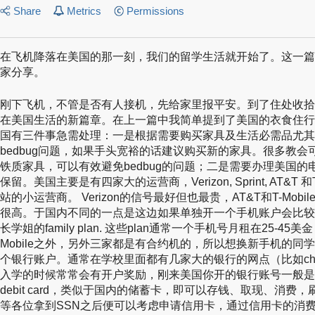
Share
Metrics
Permissions
在飞机降落在美国的那一刻，我们的留学生活就开始了。这一篇
家分享。
刚下飞机，不管是否有人接机，先给家里报平安。到了住处收拾
在美国生活的新篇章。在上一篇中我简单提到了美国的衣食住行
国有三件事急需处理：一是根据需要购买家具及生活必需品尤其
bedbug问题，如果手头宽裕的话建议购买新的家具。很多教
铁质家具，可以有效避免bedbug的问题；二是需要办理美国
保留。美国主要是有四家大的运营商，Verizon, Sprint, AT&T
站的小运营商。 Verizon的信号最好但也最贵，AT&T和T-Mo
很高。于国内不同的一点是这边如果单独开一个手机账户会比较
长学姐的family plan. 这些plan通常一个手机号月租在25-
Mobile之外，另外三家都是有合约机的，所以想换新手机的同
个银行账户。通常在学校里面都有几家大的银行的网点（比如chase, BO
入学的时候常常会有开户奖励，刚来美国你开的银行账号一般是che
debit card，类似于国内的储蓄卡，即可以存钱、取现、消
等各位拿到SSN之后便可以考虑申请信用卡，通过信用卡的消