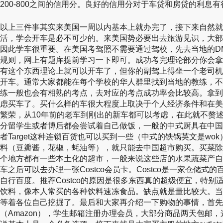
200-800之间的信用分。良好的信用分对于车贷和房贷的利息
以上三件事其实来美国一周以内基本上就办完了，接下来自然就
活，学会开车是必不可少的。来美国势必要出去旅游见识，大部
因此学车很重要。在美国考驾照不需要通过驾校，先去当地的D
规则，网上有题库提前学习一下即可。成功考完理论部分你会拿到一个叫l
有这个东西理论上就可以开车了，但你的副驾上得坐一个老司机
开车。通常大家都能在每个学校的华人群里找到当地的教练，不
练一般也会有相熟的考点，去对应的考点成功率会比较高。拿到
虑买车了。买什么样的车很大程度上取决于个人经济条件和在美
繁荣，从10年前的老车到刚出的新车都可以考虑，在此就不赘
分留学生或者博后都会尝试着自己做饭，一般的中式厨具在中国超市
者Target这种连锁百货也可以买到一些（中式的铁锅英文是w
料（豆瓣酱，花椒，蚝油等），就只能去中国超市购买。买菜除
个地方都有一些本土化的超市，一般来说这些店的水果蔬菜产自
车之后可以去办理一张Costco会员卡。Costco是一家仓储式的
自行百度。推荐Costco的原因是很多东西真的超级便宜，特
饮料，像本人常买的各种饮料速冻食品。缺点就是量比较大。当
等着各位自己挖掘了。最后和大家再介绍一下购物的事情，首先
（Amazon），学生邮箱注册办理会员，大部分商品两天包邮