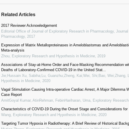
Related Articles
2017 Reviewer Acknowledgement
Editorial Office of Journal of Exploratory Research in Pharmacology
,
Journal
Pharmacology
,
2017
Expression of Matrix Metalloproteinases in Ameloblastomas and Ameloblas
Meta-analysis
Zhou
,
Exploratory Research and Hypothesis in Medicine
,
2019
Associations of Stay-at-Home Order and Face-Masking Recommendation wit
Deaths of Laboratory-Confirmed COVID-19 in the United Stat...
Jie;Hussain Xu, Sabiha;Lu, Guanzhu;Zheng, Kai;Wei, Shi;Bao, Wei;Zhang, L
Hypothesis in Medicine
,
2020
Vagal Stimulation Causing Intra-operative Cardiac Arrest, A Major Dilemma W
Case Report
AmitGoyal Kumar, AtinRehman, FebinHariharan, Uma
,
Exploratory Research
Characteristics of COVID-19 During the Onset Stage and Considerations for
Wang
,
Exploratory Research and Hypothesis in Medicine
,
2020
Targeting Tumor Hypoxia in Radiotherapy: A Brief Review of Historical Bac