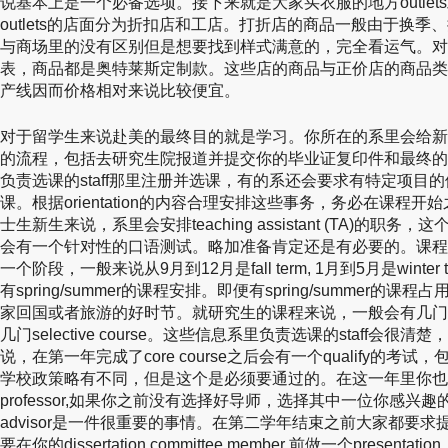
说基本上是一个必备选项。接下来就是大家买衣服的地方outlets或者s
outlets的店面分为折扣店和工店。打折店的商品一般由于换
与商场里的没有区别但是想要找到样式满意的，完全看运气。对于工厂店
表，商品都是奥特莱斯定制款。这些店的商品与正价店的商品类
产线因而价格相对来说比较便宜。
对于留学生来说赴美的最终目的就是学习。你所在的系里会给新生准备or
的流程，包括去研究生院报道并提交你的毕业证复印件和最终的
负责选课的staff那里注册并选课，有的系还会要求有特定项目
课。根据orientation的内容合理安排这些事务，务必在课程
士生新生来说，系里会安排teaching assistant (TA)的
会有一个针对性的口语测试。略加准备肯定还是有必要的。课程
一个阶段，一般来说从9月到12月是fall term, 1月到5月是winte
有spring/summer的课程安排。即便有spring/summer
家回国或者旅游的好时节。就研究生的课程来说，一般会有几门必选的
几门selective course。这些信息系里负责选课的staff会
说，在第一年完成了core course之后会有一个qualify的考试，包
学校政策略有不同，但是这个是必须要通过的。在这一年里你也
professor,如果你之前没有选择好导师，选择其中一位你感兴趣的pro
advisor是一件很重要的事情。在第二学年结束之前大家都要求提交一个dis
要在你的dissertation committee member 前做一个pres