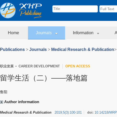
Home
Journals
Information
A
Publications
>
Journals
>
Medical Research & Publication
>
职业发展 ▪ CAREER DEVELOPMENT
OPEN ACCESS
留学生活（二）——落地篇
鲁阳
Author information
Medical Research & Publication
2019
;
5
(
3
)
:
100-101
doi:
10.14218/MRP