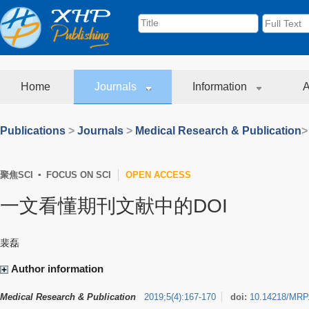
Home
Journals
Information
A
Publications
>
Journals
>
Medical Research & Publication
>
聚焦SCI ▪ FOCUS ON SCI
OPEN ACCESS
一文看懂期刊文献中的DOI
裴磊
Author information
Medical Research & Publication
2019
;
5
(
4
)
:
167-170
doi:
10.14218/MRP