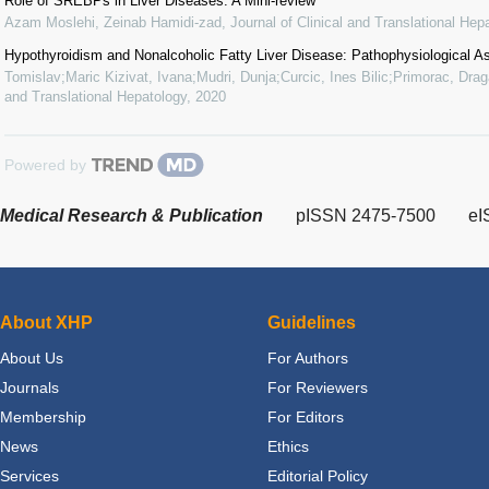
Role of SREBPs in Liver Diseases: A Mini-review
Azam Moslehi, Zeinab Hamidi-zad
,
Journal of Clinical and Translational Hep
Hypothyroidism and Nonalcoholic Fatty Liver Disease: Pathophysiological As
Tomislav;Maric Kizivat, Ivana;Mudri, Dunja;Curcic, Ines Bilic;Primorac, Dra
and Translational Hepatology
,
2020
Powered by
Medical Research & Publication
pISSN 2475-7500
eI
About XHP
Guidelines
About Us
For Authors
Journals
For Reviewers
Membership
For Editors
News
Ethics
Services
Editorial Policy