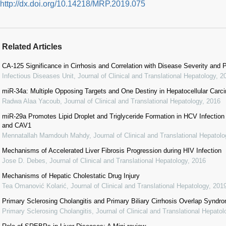
http://dx.doi.org/10.14218/MRP.2019.075
Related Articles
CA-125 Significance in Cirrhosis and Correlation with Disease Severity and 
Infectious Diseases Unit
,
Journal of Clinical and Translational Hepatology
,
2
miR-34a: Multiple Opposing Targets and One Destiny in Hepatocellular Carc
Radwa Alaa Yacoub
,
Journal of Clinical and Translational Hepatology
,
2016
miR-29a Promotes Lipid Droplet and Triglyceride Formation in HCV Infecti
and CAV1
Mennatallah Mamdouh Mahdy
,
Journal of Clinical and Translational Hepatolo
Mechanisms of Accelerated Liver Fibrosis Progression during HIV Infection
Jose D. Debes
,
Journal of Clinical and Translational Hepatology
,
2016
Mechanisms of Hepatic Cholestatic Drug Injury
Tea Omanović Kolarić
,
Journal of Clinical and Translational Hepatology
,
201
Primary Sclerosing Cholangitis and Primary Biliary Cirrhosis Overlap Syndr
Primary Sclerosing Cholangitis
,
Journal of Clinical and Translational Hepatol