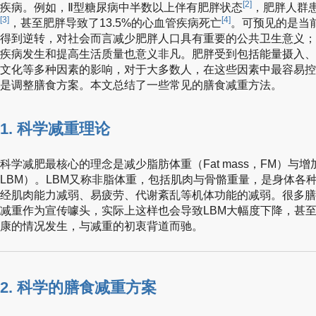
[2]
疾病。例如，Ⅱ型糖尿病中半数以上伴有肥胖状态
，肥胖人群
[3]
[4]
，甚至肥胖导致了13.5%的心血管疾病死亡
。可预见的是当
得到逆转，对社会而言减少肥胖人口具有重要的公共卫生意义；
疾病发生和提高生活质量也意义非凡。肥胖受到包括能量摄入、
文化等多种因素的影响，对于大多数人，在这些因素中最容易控
是调整膳食方案。本文总结了一些常见的膳食减重方法。
1. 科学减重理论
科学减肥最核心的理念是减少脂肪体重（Fat mass，FM）与增加瘦体
LBM）。LBM又称非脂体重，包括肌肉与骨骼重量，是身体各
经肌肉能力减弱、易疲劳、代谢紊乱等机体功能的减弱。很多膳
减重作为宣传噱头，实际上这样也会导致LBM大幅度下降，甚
康的情况发生，与减重的初衷背道而驰。
2. 科学的膳食减重方案