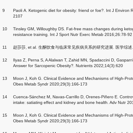
9
Paoli A. Ketogenic diet for obesity: friend or foe?. Int J Enviro
2107
10
Tinsley GM, Willoughby DS. Fat-free mass changes during ketoge
resistance training. Int J Sport Nutr Exerc Metab 2016;26:78-92
11
赵莎莎, et al. 生酮饮食与临床常见疾病关系的研究进展. 医学综述. 05(2
12
Ilyas Z, Perna S, A Alalwan T, Zahid MN, Spadaccini D, Gasparri C
Answer for Sarcopenic Obesity?. Nutrients 2022;14(3):620
13
Moon J, Koh G. Clinical Evidence and Mechanisms of High-Prot
Obes Metab Syndr 2020;29(3):166-173
14
Cuenca-Sánchez M, Navas-Carrillo D, Orenes-Piñero E. Controve
intake: satiating effect and kidney and bone health. Adv Nutr 2
15
Moon J, Koh G. Clinical Evidence and Mechanisms of High-Prot
Obes Metab Syndr 2020;29(3):166-173