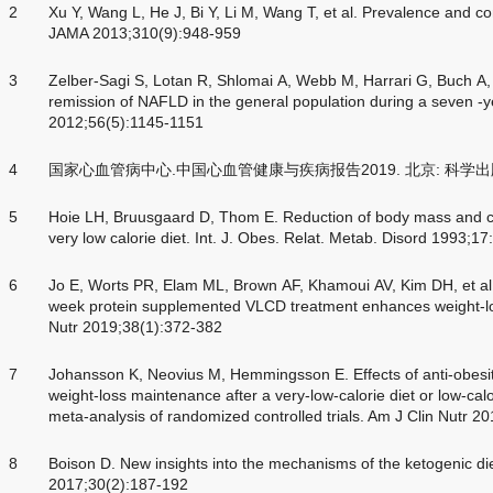
2
Xu Y, Wang L, He J, Bi Y, Li M, Wang T, et al. Prevalence and co
JAMA 2013;310(9):948-959
3
Zelber-Sagi S, Lotan R, Shlomai A, Webb M, Harrari G, Buch A, e
remission of NAFLD in the general population during a seven -y
2012;56(5):1145-1151
4
国家心血管病中心.中国心血管健康与疾病报告2019. 北京: 科学出版社. 
5
Hoie LH, Bruusgaard D, Thom E. Reduction of body mass and c
very low calorie diet. Int. J. Obes. Relat. Metab. Disord 1993;17
6
Jo E, Worts PR, Elam ML, Brown AF, Khamoui AV, Kim DH, et al.
week protein supplemented VLCD treatment enhances weight-los
Nutr 2019;38(1):372-382
7
Johansson K, Neovius M, Hemmingsson E. Effects of anti-obesit
weight-loss maintenance after a very-low-calorie diet or low-calo
meta-analysis of randomized controlled trials. Am J Clin Nutr 2
8
Boison D. New insights into the mechanisms of the ketogenic di
2017;30(2):187-192