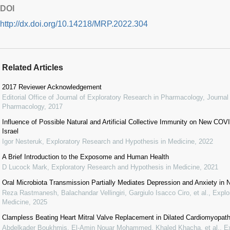
DOI
http://dx.doi.org/10.14218/MRP.2022.304
Related Articles
2017 Reviewer Acknowledgement
Editorial Office of Journal of Exploratory Research in Pharmacology
,
Journal
Pharmacology
,
2017
Influence of Possible Natural and Artificial Collective Immunity on New C
Israel
Igor Nesteruk
,
Exploratory Research and Hypothesis in Medicine
,
2022
A Brief Introduction to the Exposome and Human Health
D Lucock Mark
,
Exploratory Research and Hypothesis in Medicine
,
2021
Oral Microbiota Transmission Partially Mediates Depression and Anxiety in
Reza Rastmanesh, Balachandar Vellingiri, Gargiulo Isacco Ciro, et al.
,
Explo
Medicine
,
2025
Clampless Beating Heart Mitral Valve Replacement in Dilated Cardiomyopat
Abdelkader Boukhmis, El-Amin Nouar Mohammed, Khaled Khacha, et al.
,
E