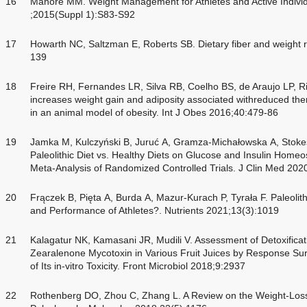
16
Manore MM. Weight Management for Athletes and Active Individ
;2015(Suppl 1):S83-S92
17
Howarth NC, Saltzman E, Roberts SB. Dietary fiber and weight 
139
18
Freire RH, Fernandes LR, Silva RB, Coelho BS, de Araujo LP, Rib
increases weight gain and adiposity associated withreduced t
in an animal model of obesity. Int J Obes 2016;40:479-86
19
Jamka M, Kulczyński B, Juruć A, Gramza-Michałowska A, Stokes
Paleolithic Diet vs. Healthy Diets on Glucose and Insulin Home
Meta-Analysis of Randomized Controlled Trials. J Clin Med 202
20
Frączek B, Pięta A, Burda A, Mazur-Kurach P, Tyrała F. Paleolith
and Performance of Athletes?. Nutrients 2021;13(3):1019
21
Kalagatur NK, Kamasani JR, Mudili V. Assessment of Detoxificatio
Zearalenone Mycotoxin in Various Fruit Juices by Response Su
of Its in-vitro Toxicity. Front Microbiol 2018;9:2937
22
Rothenberg DO, Zhou C, Zhang L. A Review on the Weight-Loss 