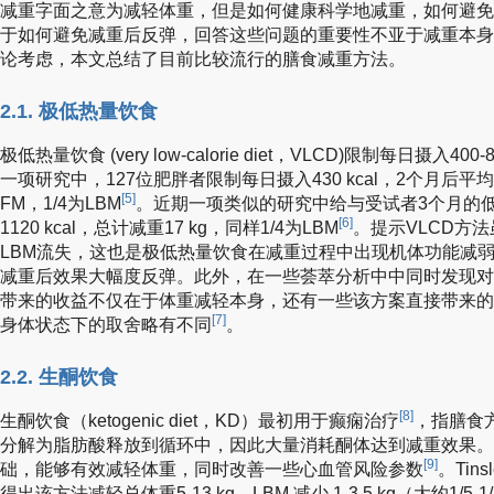
减重字面之意为减轻体重，但是如何健康科学地减重，如何避免
于如何避免减重后反弹，回答这些问题的重要性不亚于减重本身
论考虑，本文总结了目前比较流行的膳食减重方法。
2.1. 极低热量饮食
极低热量饮食 (very low-calorie diet，VLCD)限制每日摄入4
一项研究中，127位肥胖者限制每日摄入430 kcal，2个月后平均降
[5]
FM，1/4为LBM
。近期一项类似的研究中给与受试者3个月的
[6]
1120 kcal，总计减重17 kg，同样1/4为LBM
。提示VLCD方
LBM流失，这也是极低热量饮食在减重过程中出现机体功能减弱
减重后效果大幅度反弹。此外，在一些荟萃分析中中同时发现对
带来的收益不仅在于体重减轻本身，还有一些该方案直接带来的
[7]
身体状态下的取舍略有不同
。
2.2. 生酮饮食
[8]
生酮饮食（ketogenic diet，KD）最初用于癫痫治疗
，指膳食
分解为脂肪酸释放到循环中，因此大量消耗酮体达到减重效果。
[9]
础，能够有效减轻体重，同时改善一些心血管风险参数
。Tin
得出该方法减轻总体重5-13 kg，LBM 减少 1-3.5 kg（大约1/5-1