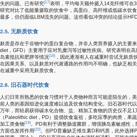
[17]
失的问题。已有研究
表明，平均每天额外摄入14克纤维可在3.
研究对比了低能量摄取的饮食中，高蛋白、高纤维或低碳水饮食
最多，但仍面临LBM流失的问题。这些看似冲突的结论提示HF
2.5. 无麸质饮食
麸质是存在于谷物中的蛋白复合物，并非人类营养摄入的主要来源。无麸
diet，GFD）主要用于应对乳糜泻等过敏性疾病。研究表明在
[18]
岛素抵抗和肥胖等情况
，因此逐渐有人在减重时尝试无麸质
在因果关系、以及麸质对代谢通路的作用均不明确，也缺乏相关
在减重中采用无麸质饮食。
2.6. 旧石器时代饮食
人们日常所熟悉的饮食习惯对于人类物种而言可能是陌生的，美
前人类的基因组进化速度难以追及饮食结构变化。旧石器时代以
万年，而轻易获得碳水化合物、盐、精加工食物的历史仅不足1
（Paleolithic diet，PD）提倡饮食返祖，多吃应季的肉
[19]
加工类食物
。PD有利于调整肠道菌群，增强胰岛素敏感性，
[20]
方面也发挥作用
。但PD普遍缺乏维生素D和钙质，此外选择