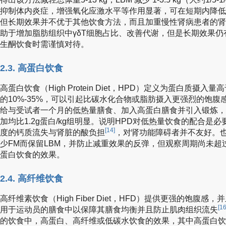
抑制体内炎症，增强氧化应激水平等作用显著，可在短期内降低
但长期效果并不优于其他饮食方法，而且加重慢性肾病患者的肾脏
助于增加脂肪组织中γδT细胞占比、改善代谢，但是长期效果
生酮饮食时需谨慎对待。
2.3. 高蛋白饮食
高蛋白饮食（High Protein Diet，HPD）定义为蛋白质摄入量
的10%-35%，可以引起比碳水化合物或脂肪摄入更强烈的饱腹
给与受试者一个月的低热量膳食、加入高蛋白膳食并引入锻炼，2.4
加均比1.2g蛋白/kg组明显。说明HPD对低热量饮食的配合是
[14]
度的钙质流失与肾脏的酸负担
，对肾功能障碍者并不友好。
少FM而保留LBM，并防止减重效果的反弹，但观察周期尚未超
蛋白饮食的效果。
2.4. 高纤维饮食
高纤维素饮食（High Fiber Diet，HFD）提供更强的饱
[16
用于运动员的膳食中以保障其膳食均衡并且防止肌肉组织流失
的饮食中，高蛋白、高纤维或低碳水饮食的效果，其中高蛋白饮