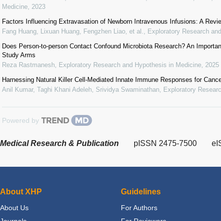
Medicine
,
2023
Factors Influencing Extravasation of Newborn Intravenous Infusions: A Revi
Fang Huang, Lixuan Huang, Fengzhen Liao, et al.
,
Exploratory Research and
Does Person-to-person Contact Confound Microbiota Research? An Important
Study Arms
Reza Rastmanesh
,
Exploratory Research and Hypothesis in Medicine
,
2025
Harnessing Natural Killer Cell-Mediated Innate Immune Responses for Canc
Anil Kumar, Taghi Khani Adeleh, Srividya Swaminathan
,
Exploratory Researc
Powered by
Medical Research & Publication
pISSN 2475-7500
eI
About XHP
Guidelines
About Us
For Authors
Journals
For Reviewers