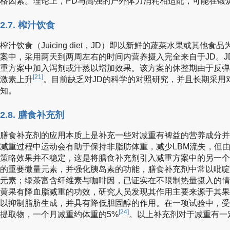
格因素。理论上，PD与高强的户外体力消耗相适配，可能在锻
2.7. 榨汁饮食
榨汁饮食（Juicing diet，JD）即以新鲜的蔬菜水果或其他
案中，采用两天到两周左右的时间内营养摄入完全来自于JD。
重方案中加入泻剂或汗蒸以增加效果。该方案的休整期由于反弹
[21]
激素上升
。目前缺乏对JD的科学的对照研究，并且长期采用
知。
2.8. 膳食补充剂
膳食补充剂的应用本质上是补充一些对减重有裨益的营养成分并
减重过程中运动会有助于保持非脂肪体重，减少LBM流失，但
策略效果并不稳定，这是将膳食补充剂引入减重方案中的另一个
的重要微量元素，并强化胰岛素的功能，膳食补充剂中常以吡啶
元素；绿茶富含纤维素与咖啡因，已证实在不限制热量摄入的情
黄果有降血脂减重的功效，研究人员发现其作用主要来源于其果
以抑制脂肪生成，并具有降低胆固醇的作用。在一项试验中，受试
[24]
提取物，一个月减重约体重的5%
。以上补充剂对于减重有一