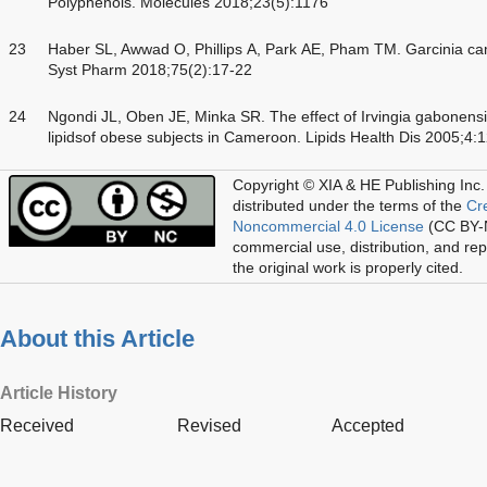
Polyphenols. Molecules 2018;23(5):1176
23
Haber SL, Awwad O, Phillips A, Park AE, Pham TM. Garcinia cam
Syst Pharm 2018;75(2):17-22
24
Ngondi JL, Oben JE, Minka SR. The effect of Irvingia gabonens
lipidsof obese subjects in Cameroon. Lipids Health Dis 2005;4:
Copyright © XIA & HE Publishing Inc.
distributed under the terms of the
Cr
Noncommercial 4.0 License
(CC BY-N
commercial use, distribution, and re
the original work is properly cited.
About this Article
Article History
Received
Revised
Accepted