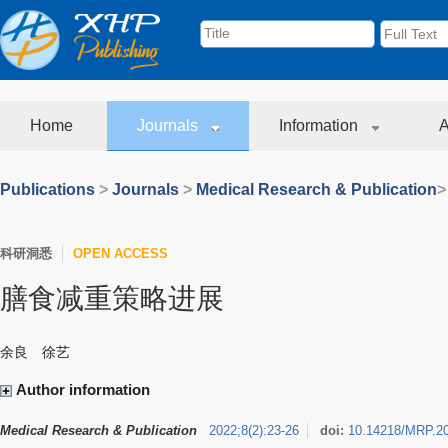
Home
Journals
Information
A
Publications
>
Journals
>
Medical Research & Publication
>
科研洞悉
OPEN ACCESS
膳食减重策略进展
余良 徐艺
Author information
Medical Research & Publication
2022
;
8
(
2
)
:
23-26
doi:
10.14218/MRP.2