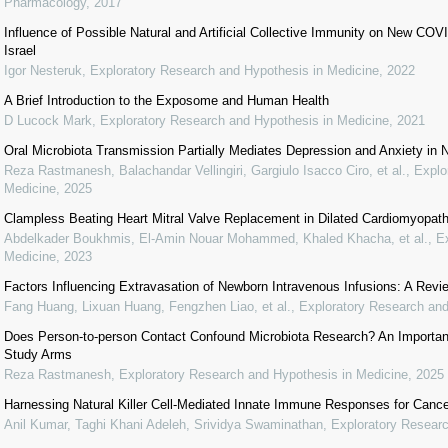
Pharmacology
,
2017
Influence of Possible Natural and Artificial Collective Immunity on New C
Israel
Igor Nesteruk
,
Exploratory Research and Hypothesis in Medicine
,
2022
A Brief Introduction to the Exposome and Human Health
D Lucock Mark
,
Exploratory Research and Hypothesis in Medicine
,
2021
Oral Microbiota Transmission Partially Mediates Depression and Anxiety in
Reza Rastmanesh, Balachandar Vellingiri, Gargiulo Isacco Ciro, et al.
,
Explo
Medicine
,
2025
Clampless Beating Heart Mitral Valve Replacement in Dilated Cardiomyopat
Abdelkader Boukhmis, El-Amin Nouar Mohammed, Khaled Khacha, et al.
,
E
Medicine
,
2023
Factors Influencing Extravasation of Newborn Intravenous Infusions: A Revi
Fang Huang, Lixuan Huang, Fengzhen Liao, et al.
,
Exploratory Research and
Does Person-to-person Contact Confound Microbiota Research? An Important
Study Arms
Reza Rastmanesh
,
Exploratory Research and Hypothesis in Medicine
,
2025
Harnessing Natural Killer Cell-Mediated Innate Immune Responses for Canc
Anil Kumar, Taghi Khani Adeleh, Srividya Swaminathan
,
Exploratory Researc