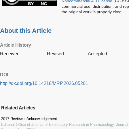
Noncommercial 4.0 License
(CC BY-N
commercial use, distribution, and re
the original work is properly cited.
About this Article
Article History
Received
Revised
Accepted
DOI
http://dx.doi.org/10.14218/MRP.2026.05201
Related Articles
2017 Reviewer Acknowledgement
Editorial Office of Journal of Exploratory Research in Pharmacology
,
Journal