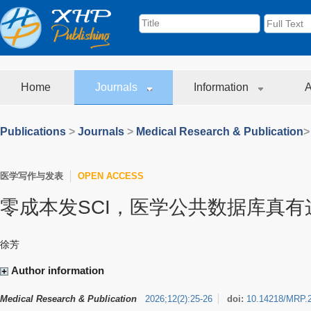
Home
Journals
Information
A
Publications
>
Journals
>
Medical Research & Publication
>
医学写作与发表
OPEN ACCESS
零成本发SCI，医学公共数据库真
徐芳
Author information
Medical Research & Publication
2026
;
12
(
2
)
:
25-26
doi:
10.14218/MRP.