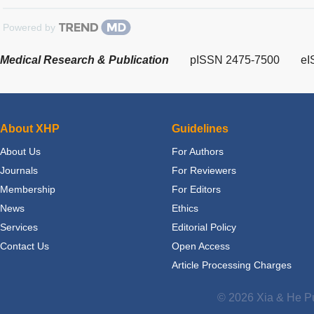
Powered by
Medical Research & Publication
pISSN 2475-7500
eI
About XHP
Guidelines
About Us
For Authors
Journals
For Reviewers
Membership
For Editors
News
Ethics
Services
Editorial Policy
Contact Us
Open Access
Article Processing Charges
© 2026 Xia & He Pu