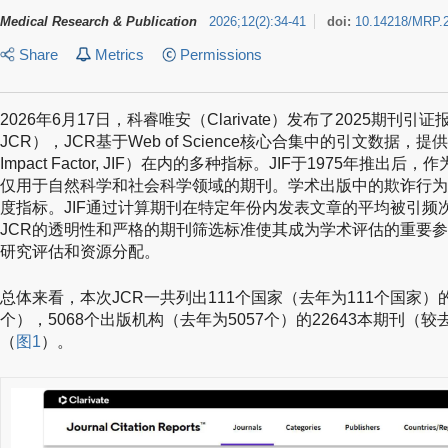
Medical Research & Publication
2026
;
12
(
2
)
:
34-41
doi:
10.14218/MRP.
Share
Metrics
Permissions
2026年6月17日，科睿唯安（Clarivate）发布了2025期刊引证报告（Jour
JCR），JCR基于Web of Science核心合集中的引文数据，提
Impact Factor, JIF）在内的多种指标。JIF于1975年
仅用于自然科学和社会科学领域的期刊。学术出版中的欺诈行为
度指标。JIF通过计算期刊在特定年份内发表文章的平均被引频
JCR的透明性和严格的期刊筛选标准使其成为学术评估的重要
研究评估和资源分配。
总体来看，本次JCR一共列出111个国家（去年为111个国家）的
个），5068个出版机构（去年为5057个）的22643本期刊（较去
（
图1
）。