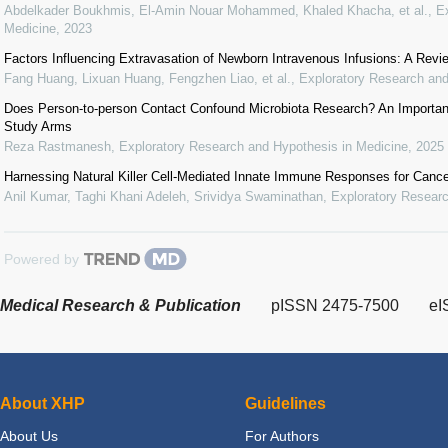
Abdelkader Boukhmis, El-Amin Nouar Mohammed, Khaled Khacha, et al.
,
E
Medicine
,
2023
Factors Influencing Extravasation of Newborn Intravenous Infusions: A Revi
Fang Huang, Lixuan Huang, Fengzhen Liao, et al.
,
Exploratory Research and
Does Person-to-person Contact Confound Microbiota Research? An Important
Study Arms
Reza Rastmanesh
,
Exploratory Research and Hypothesis in Medicine
,
2025
Harnessing Natural Killer Cell-Mediated Innate Immune Responses for Canc
Anil Kumar, Taghi Khani Adeleh, Srividya Swaminathan
,
Exploratory Researc
Powered by
Medical Research & Publication
pISSN 2475-7500
eI
About XHP
Guidelines
About Us
For Authors