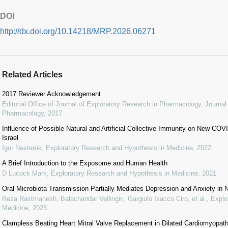
DOI
http://dx.doi.org/10.14218/MRP.2026.06271
Related Articles
2017 Reviewer Acknowledgement
Editorial Office of Journal of Exploratory Research in Pharmacology
,
Journal
Pharmacology
,
2017
Influence of Possible Natural and Artificial Collective Immunity on New C
Israel
Igor Nesteruk
,
Exploratory Research and Hypothesis in Medicine
,
2022
A Brief Introduction to the Exposome and Human Health
D Lucock Mark
,
Exploratory Research and Hypothesis in Medicine
,
2021
Oral Microbiota Transmission Partially Mediates Depression and Anxiety in
Reza Rastmanesh, Balachandar Vellingiri, Gargiulo Isacco Ciro, et al.
,
Explo
Medicine
,
2025
Clampless Beating Heart Mitral Valve Replacement in Dilated Cardiomyopat