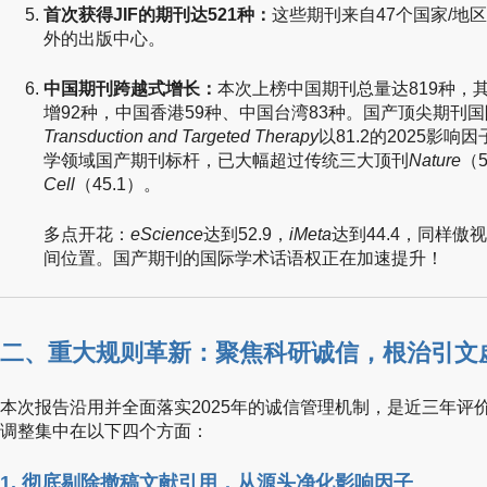
首次获得JIF的期刊达521种：
这些期刊来自47个国家/地
外的出版中心。
中国期刊跨越式增长：
本次上榜中国期刊总量达819种，
增92种，中国香港59种、中国台湾83种。国产顶尖期刊
Transduction and Targeted Therapy
以81.2的2025影
学领域国产期刊标杆，已大幅超过传统三大顶刊
Nature
（5
Cell
（45.1）。
多点开花：
eScience
达到52.9，
iMeta
达到44.4，同样
间位置。国产期刊的国际学术话语权正在加速提升！
二、重大规则革新：聚焦科研诚信，根治引文
本次报告沿用并全面落实2025年的诚信管理机制，是近三年评
调整集中在以下四个方面：
1. 彻底剔除撤稿文献引用，从源头净化影响因子