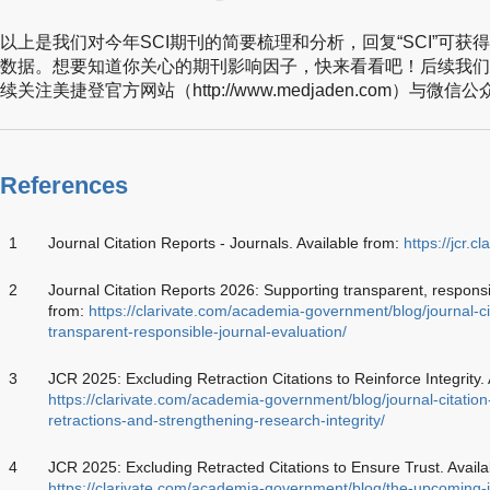
以上是我们对今年SCI期刊的简要梳理和分析，回复“SCI”可获得
数据。想要知道你关心的期刊影响因子，快来看看吧！后续我们
续关注美捷登官方网站（http://www.medjaden.com）与微信
References
1
Journal Citation Reports - Journals. Available from:
https://jcr.c
2
Journal Citation Reports 2026: Supporting transparent, responsib
from:
https://clarivate.com/academia-government/blog/journal-ci
transparent-responsible-journal-evaluation/
3
JCR 2025: Excluding Retraction Citations to Reinforce Integrity. 
https://clarivate.com/academia-government/blog/journal-citatio
retractions-and-strengthening-research-integrity/
4
JCR 2025: Excluding Retracted Citations to Ensure Trust. Availa
https://clarivate.com/academia-government/blog/the-upcoming-jo