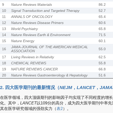
9
Nature Reviews Materials
86.2
10
Signal Transduction and Targeted Therapy
52.7
11
ANNALS OF ONCOLOGY
65.4
12
Nature Reviews Disease Primers
60.6
13
World Psychiatry
65.8
14
Nature Reviews Earth & Environment
71.5
15
Nature Energy
60.1
JAMA-JOURNAL OF THE AMERICAN MEDICAL
16
55.0
ASSOCIATION
17
Living Reviews in Relativity
62.5
18
CHEMICAL REVIEWS
55.8
19
NATURE REVIEWS CANCER
66.8
20
Nature Reviews Gastroenterology & Hepatology
51.6
2. 四大医学期刊的最新情况（
NEJM
，
LANCET
，
JAMA
在医学领域，四大顶级期刊的影响因子均实现了不同程度的增长
化。其中，
LANCET
以109分的高分，成为四大医学期刊中率先
其在医学研究领域的强劲实力（
表2
）。