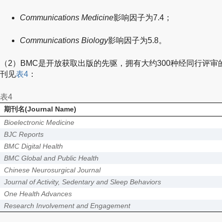
Communications Medicine
影响因子为7.4；
Communications Biology
影响因子为5.8。
（2）BMC是开放获取出版的先驱，拥有大约300种经同行评审
刊见
表4
：
表4
期刊名(Journal Name)
Bioelectronic Medicine
BJC Reports
BMC Digital Health
BMC Global and Public Health
Chinese Neurosurgical Journal
Journal of Activity, Sedentary and Sleep Behaviors
One Health Advances
Research Involvement and Engagement