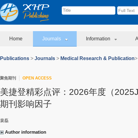
Home
Journals
Information
A
Publications
>
Journals
>
Medical Research & Publication
>
聚焦期刊
OPEN ACCESS
美捷登精彩点评：2026年度（2025
期刊影响因子
裴磊
Author information