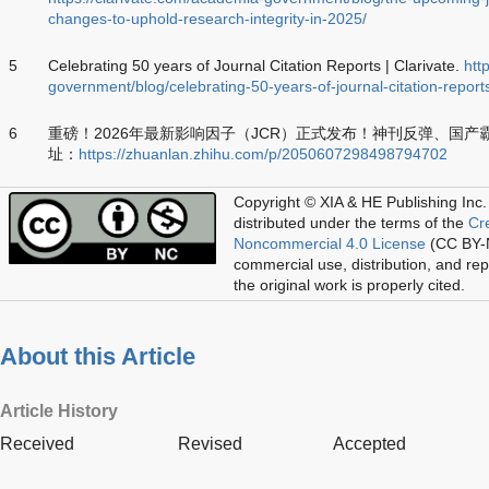
changes-to-uphold-research-integrity-in-2025/
5
Celebrating 50 years of Journal Citation Reports | Clarivate.
htt
government/blog/celebrating-50-years-of-journal-citation-report
6
重磅！2026年最新影响因子（JCR）正式发布！神刊反弹、国产霸榜，
址：
https://zhuanlan.zhihu.com/p/2050607298498794702
Copyright © XIA & HE Publishing Inc.
distributed under the terms of the
Cr
Noncommercial 4.0 License
(CC BY-N
commercial use, distribution, and re
the original work is properly cited.
About this Article
Article History
Received
Revised
Accepted