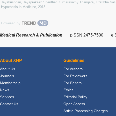
Jayakrishnan, Jayaprakash Shenthar, Kumarasamy Thangaraj, Pratibha Nalla
Hypothesis in Medicine
,
2018
Powered by
Medical Research & Publication
pISSN 2475-7500
eI
About XHP
Guidelines
About Us
For Authors
Journals
For Reviewers
Membership
For Editors
News
Ethics
Services
Editorial Policy
Contact Us
Open Access
Article Processing Charges