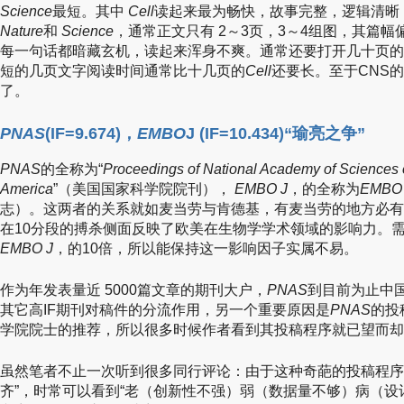
Science
最短。其中
Cell
读起来最为畅快，故事完整，逻辑清晰
Nature
和
Science
，通常正文只有 2～3页，3～4组图，其篇
每一句话都暗藏玄机，读起来浑身不爽。通常还要打开几十页的
短的几页文字阅读时间通常比十几页的
Cell
还要长。至于CNS
了。
PNAS
(IF=9.674)，
EMBO
J (IF=10.434)“瑜亮之争”
PNAS
的全称为“
Proceedings of National Academy of Sciences o
America
”（美国国家科学院院刊），
EMBO J
，的全称为
EMBO 
志）。这两者的关系就如麦当劳与肯德基，有麦当劳的地方必有
在10分段的搏杀侧面反映了欧美在生物学学术领域的影响力。
EMBO J
，的10倍，所以能保持这一影响因子实属不易。
作为年发表量近 5000篇文章的期刊大户，
PNAS
到目前为止中
其它高IF期刊对稿件的分流作用，另一个重要原因是
PNAS
的投
学院院士的推荐，所以很多时候作者看到其投稿程序就已望而却
虽然笔者不止一次听到很多同行评论：由于这种奇葩的投稿程序
齐”，时常可以看到“老（创新性不强）弱（数据量不够）病（设