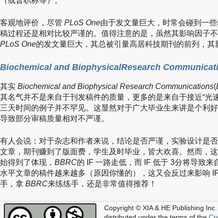
（或晋职称等）。
客观地评价，尽管
PLoS One
由于发文量巨大，时常会碰到一些
稿过程还是相对比较严谨的。值得注意的是，虽然其影响因子不
PLoS One
的发文量巨大，其总被引量高居科技期刊的前列，其
Biochemical and Biophysical
Research Communicat
其实
Biochemical and Biophysical Research Communications
(
其名气并不是来自于刊发稿件的质量，更多的是来自于接近“光
三天时间的例子并不罕见。这显然对于广大毕业生来讲是个利好
导致部分审稿质量相对不严谨。
有人会说：对于杂志和作者来说，结论是否严谨，实验设计是否有 bu
文章，期刊赚到了版面费，学生及时毕业，皆大欢喜。然而，这
始得到了体现，
BBRC
的 IF 一路走低，而 IF 低于 3分将
水平文章的稿件越来越多（原因你懂的），这又会反过来影响 I
手，拿
BBRC
来练练手，还是非常值得推荐！
Copyright © XIA & HE Publishing Inc.
distributed under the terms of the
Cr