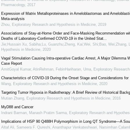
Pharmacology
,
2017
Expression of Matrix Metalloproteinases in Ameloblastomas and Ameloblas
Meta-analysis
Zhou
,
Exploratory Research and Hypothesis in Medicine
,
2019
Associations of Stay-at-Home Order and Face-Masking Recommendation wit
Deaths of Laboratory-Confirmed COVID-19 in the United Stat...
Jie;Hussain Xu, Sabiha;Lu, Guanzhu;Zheng, Kai;Wei, Shi;Bao, Wei;Zhang, L
Hypothesis in Medicine
,
2020
Vagal Stimulation Causing Intra-operative Cardiac Arrest, A Major Dilemma W
Case Report
AmitGoyal Kumar, AtinRehman, FebinHariharan, Uma
,
Exploratory Research
Characteristics of COVID-19 During the Onset Stage and Considerations for
Wang
,
Exploratory Research and Hypothesis in Medicine
,
2020
Targeting Tumor Hypoxia in Radiotherapy: A Brief Review of Historical Bac
Mutian Zhang
,
Exploratory Research and Hypothesis in Medicine
,
2016
MyD88 and Cancer
Indrani Barman, Manash Pratim Sarma
,
Exploratory Research and Hypothesi
Implications of HSP 90 Q488H Polymorphism in Long QT Syndrome—A Sout
Altaf Ali, Sameera F. Qureshi, Ananthapur Venkateshwari, Narsimhan Calamb