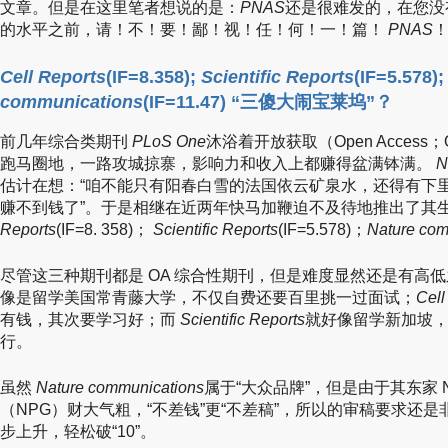
文章。但是在这里笔者想说的是：
PNAS
还是很难发的，在您没有达
的水平之前，请！不！要！鄙！视！任！何！一！篇！
PNAS
Cell Reports
(IF=8.358);
Scientific Reports
(IF=5.578)
communications
(IF=11.47) “三傻大闹宝莱坞”？
前几年综合类期刊
PLoS One
沐浴着开放获取（Open Access
跑马圈地，一路攻城掠寨，影响力和收入上都赚得盆满钵满。
N
估计在想：“咱不能只有阳春白雪的法国依云矿泉水，还得有下
赚不到钱了”。于是相继在近两年快马加鞭迫不及待地推出了其
Reports
(IF=8. 358)；
Scientific Reports
(IF=5.578)；
Nature com
尽管这三种期刊都是 OA 综合性期刊，但是难度显然还是有高
像是留学美国常青藤大学，不仅自费还要百里挑一过面试；
Cell
有钱，其次要学习好；而
Scientific Reports
就好像留学新加坡
行。
虽然
Nature communications
属于“大众品牌”，但是由于其东家 Nature
（NPG）财大气粗，“不差钱”更“不差稿”，所以的审稿要求还
步上升，轻松破“10”。