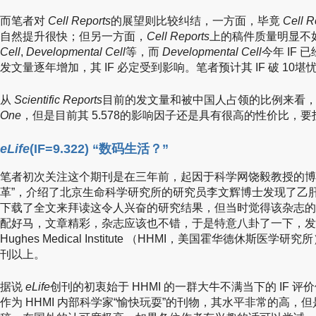
而笔者对
Cell Reports
的展望则比较纠结，一方面，毕竟
Cell R
自然提升很快；但另一方面，
Cell Reports
上的稿件质量明显不
Cell
,
Developmental Cell
等，而
Developmental Cell
今年 IF 
发文量逐年增加，其 IF 必定受到影响。笔者预计其 IF 破 10堪
从
Scientific Reports
目前的发文量和被中国人占领的比例来看
One
，但是目前其 5.578的影响因子还是具有很高的性价比，
eLife
(IF=9.322) “数码生活？”
笔者初次关注这个期刊是在三年前，起因于科学网饶毅教授的博
革”，介绍了北京生命科学研究所的研究员李文辉博士发现了乙
下载了全文来拜读这令人兴奋的研究结果，但当时觉得该杂志的名字
配好马，文章精彩，杂志应该也不错，于是特意八卦了一下，
Hughes Medical Institute （HHMI，美国霍华德休斯医
刊以上。
据说
eLife
创刊的初衷始于 HHMI 的一群大牛不满当下的 IF
作为 HHMI 内部科学家“愉快玩耍”的刊物，其水平非常的高，但