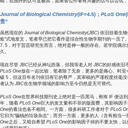
稿，在国外的认可度极高，如果各位作者有兴趣的话可以尝试，
Journal of Biological Chemistry
(IF=4.5)；
PLoS One
贵”
虽然现在的
Journal of Biological Chemistry
(
JBC
) 依旧挂着生
烩”式地发文，笔者早已把它看作是综合性生物学期刊的一员了
7. 5，对于芸芸研究生而言，绝对是神一般的存在。若学院偶
久。
现在尽管
JBC
已经从神坛跌落，但我等老人对
JBC
的好感依旧
PLoS One
放在一起比较，笔者除了无奈，更多的是痛心。时至
破 5，但这百年名刊依旧有它的尊严，其审稿的严谨程度丝毫没
者认为
JBC
在生物学领域的影响力至今仍然是无可替代。
PLoS One
在世界科技期刊史上绝对是一匹黑马，刚有 IF 便达到
年，随着
PLoS One
巨大的发文量和不菲的版面费，其影响因
One
的看法也各不相同。一方面，很多科研工作者对于
PLoS O
它归为“骗钱的垃圾杂志”；而另一方面，更多的人（含有相当
One
之后，又暗自希望
PLoS One
的影响因子掉的不要太快，以