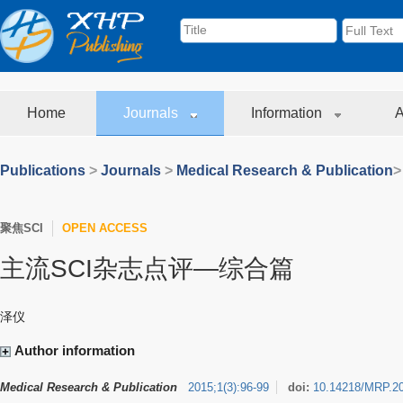
Home
Journals
Information
A
Publications
>
Journals
>
Medical Research & Publication
>
聚焦SCI
OPEN ACCESS
主流SCI杂志点评—综合篇
泽仪
Author information
Medical Research & Publication
2015
;
1
(
3
)
:
96-99
doi:
10.14218/MRP.2