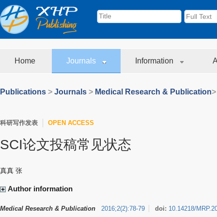
Home
Journals
Information
A
Publications
>
Journals
>
Medical Research & Publication
>
科研写作发表
OPEN ACCESS
SCI论文投稿常见状态
真真 张
Author information
Medical Research & Publication
2016
;
2
(
2
)
:
78-79
doi:
10.14218/MRP.2