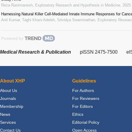
Reza Rastmanesh
,
Exploratory Research and Hypothesis in Medicine
,
2025
Harnessing Natural Killer Cell-Mediated Innate Immune Responses for Canc
Anil Kumar, Taghi Khani Adeleh, Srividya Swaminathan
,
Exploratory Researc
Powered by
Medical Research & Publication
pISSN 2475-7500
eI
About XHP
Guidelines
About Us
For Authors
Journals
For Reviewers
Membership
For Editors
News
Ethics
Services
Editorial Policy
Contact Us
Open Access