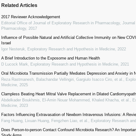
Related Articles
2017 Reviewer Acknowledgement
Editorial Office of Journal of Exploratory Research in Pharmacology
,
Journal
Pharmacology
,
2017
Influence of Possible Natural and Artificial Collective Immunity on New C
Israel
Igor Nesteruk
,
Exploratory Research and Hypothesis in Medicine
,
2022
A Brief Introduction to the Exposome and Human Health
D Lucock Mark
,
Exploratory Research and Hypothesis in Medicine
,
2021
Oral Microbiota Transmission Partially Mediates Depression and Anxiety in
Reza Rastmanesh, Balachandar Vellingiri, Gargiulo Isacco Ciro, et al.
,
Explo
Medicine
,
2025
Clampless Beating Heart Mitral Valve Replacement in Dilated Cardiomyopat
Abdelkader Boukhmis, El-Amin Nouar Mohammed, Khaled Khacha, et al.
,
E
Medicine
,
2023
Factors Influencing Extravasation of Newborn Intravenous Infusions: A Revi
Fang Huang, Lixuan Huang, Fengzhen Liao, et al.
,
Exploratory Research and
Does Person-to-person Contact Confound Microbiota Research? An Important
Study Arms