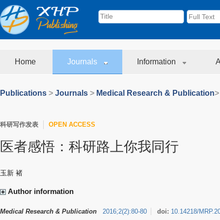
Home
Journals
Information
A
Publications
>
Journals
>
Medical Research & Publication
>
科研写作发表
OPEN ACCESS
医者感悟：科研路上你我同行
玉新 褚
Author information
Medical Research & Publication
2016
;
2
(
2
)
:
80-80
doi:
10.14218/MRP.2