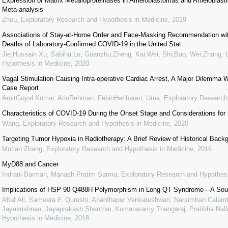
Expression of Matrix Metalloproteinases in Ameloblastomas and Ameloblas
Meta-analysis
Zhou
,
Exploratory Research and Hypothesis in Medicine
,
2019
Associations of Stay-at-Home Order and Face-Masking Recommendation wit
Deaths of Laboratory-Confirmed COVID-19 in the United Stat...
Jie;Hussain Xu, Sabiha;Lu, Guanzhu;Zheng, Kai;Wei, Shi;Bao, Wei;Zhang, L
Hypothesis in Medicine
,
2020
Vagal Stimulation Causing Intra-operative Cardiac Arrest, A Major Dilemma W
Case Report
AmitGoyal Kumar, AtinRehman, FebinHariharan, Uma
,
Exploratory Research
Characteristics of COVID-19 During the Onset Stage and Considerations for
Wang
,
Exploratory Research and Hypothesis in Medicine
,
2020
Targeting Tumor Hypoxia in Radiotherapy: A Brief Review of Historical Bac
Mutian Zhang
,
Exploratory Research and Hypothesis in Medicine
,
2016
MyD88 and Cancer
Indrani Barman, Manash Pratim Sarma
,
Exploratory Research and Hypothesi
Implications of HSP 90 Q488H Polymorphism in Long QT Syndrome—A Sout
Altaf Ali, Sameera F. Qureshi, Ananthapur Venkateshwari, Narsimhan Calamb
Jayakrishnan, Jayaprakash Shenthar, Kumarasamy Thangaraj, Pratibha Nalla
Hypothesis in Medicine
,
2018