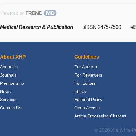
Powered by
Medical Research & Publication
pISSN 2475-7500
eI
About XHP
Guidelines
About Us
For Authors
Journals
For Reviewers
Membership
For Editors
News
Ethics
Services
Editorial Policy
Contact Us
Open Access
Article Processing Charges
© 2026 Xia & He Pu