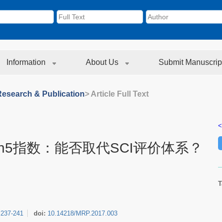
Information
About Us
Submit Manuscrip
Research & Publication
> Article Full Text
<
h5指数：能否取代SCI评价体系？
T
:
237-241
doi:
10.14218/MRP.2017.003