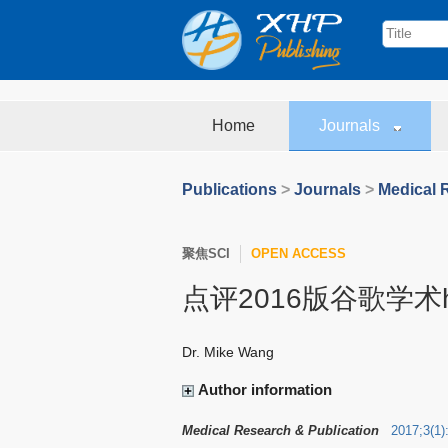
Home
Journals
Publications
>
Journals
>
Medical 
聚焦SCI
OPEN ACCESS
点评2016版谷歌学术
Dr. Mike Wang
Author information
Medical Research & Publication
2017
;
3
(
1
)