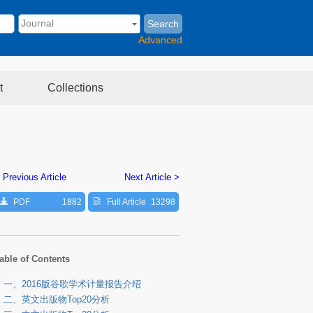
Search
Advanced
t
Collections
 Previous Article
Next Article >
PDF
1882
Full Article
13298
able of Contents
一、2016版谷歌学术计量报告介绍
二、英文出版物Top20分析