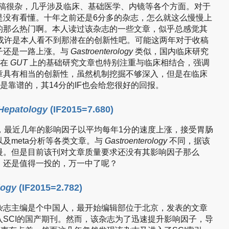
稿很杂，几乎涉及临床、基础医学、内镜等各个方面。对于
是没有看懂。十年之前还是6分多的杂志，怎么就这么慢慢上
的那么热门啊。本人读过该杂志的一些文章，似乎总感觉其
，或许是本人看不到那潜在的创新性吧。可能这两年对于收稿
子还是一路上涨。与
Gastroenterology
类似，国内临床研究
表在
GUT
上的基础研究文章也特别注重与临床相结合，强调
章具有相当的创新性，虽然机制挖掘不够深入，但是在临床
是靠谱的，其14分的IF也会给您很好的回报。
 Hepatology
(IF2015=7.680)
，最近几年的影响因子以平均每年1分的速度上涨，接受胃肠
及meta分析等各类文章。与
Gastroenterology
不同，据该
慢。但是目前该刊对文章质量要求还没有其影响因子那么
，还是值得一投的，万一中了呢？
logy
(IF2015=2.782)
杂志主编是个中国人，最开始编辑部位于北京，发表的文章
SCI的国产期刊。然而，该杂志为了迅速提升影响因子，导