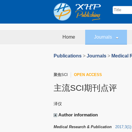
Home
Journals
Publications
>
Journals
>
Medical 
聚焦SCI
OPEN ACCESS
主流SCI期刊点评
泽仪
Author information
Medical Research & Publication
2017
;
3
(
1
)