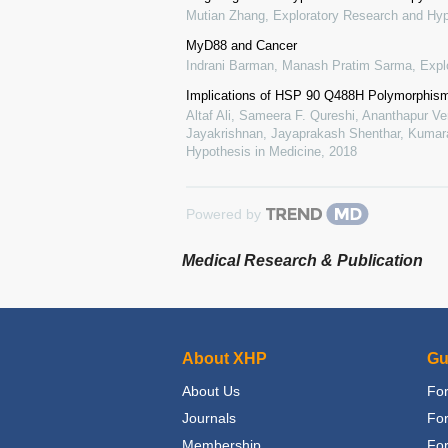
Mutian Zhang
,
Exploratory Research and Hyp
MyD88 and Cancer
Indrani Barman, Manash Pratim Sarma
,
Expl
Implications of HSP 90 Q488H Polymorphis
Altaf Ali, Sameera F. Qureshi, Ananthapur V
Jayakrishnan, Jayaprakash Shenthar, Kumara
Hypothesis in Medicine
,
2018
Powered by
Medical Research & Publication
About XHP
Gu
About Us
For
Journals
Fo
Membership
For