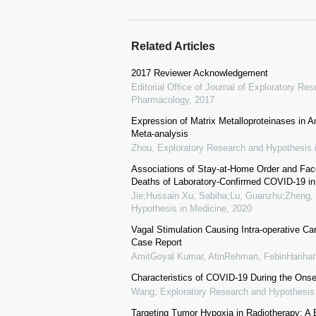
Related Articles
2017 Reviewer Acknowledgement
Editorial Office of Journal of Exploratory R
Pharmacology
,
2017
Expression of Matrix Metalloproteinases in
Meta-analysis
Zhou
,
Exploratory Research and Hypothesis 
Associations of Stay-at-Home Order and Fa
Deaths of Laboratory-Confirmed COVID-19 in 
Jie;Hussain Xu, Sabiha;Lu, Guanzhu;Zheng, 
Hypothesis in Medicine
,
2020
Vagal Stimulation Causing Intra-operative Ca
Case Report
AmitGoyal Kumar, AtinRehman, FebinHariha
Characteristics of COVID-19 During the Onse
Wang
,
Exploratory Research and Hypothesis
Targeting Tumor Hypoxia in Radiotherapy: A 