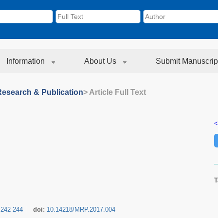
Information
About Us
Submit Manuscrip
Research & Publication
> Article Full Text
<
T
:
242-244
doi:
10.14218/MRP.2017.004