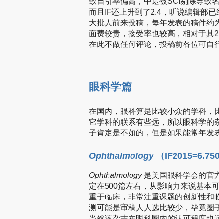
致自引率偏高，中途被SCI剔除导致
而且IF还上升到了2.4，听说编辑
大批人前来投稿，每年发表的稿件约为
面费较贵，接受率也较高，相对于其2
在此不做任何评论，投稿前各位可自
眼科学篇
在国内，眼科算是比较小众的学科，
它学科的联系有些远，所以眼科学的
子肯定是不如的，但是如果能常年发
Ophthalmology
（IF2015=6.75
Ophthalmology
是美国眼科学会的官
定在500篇左右，从影响力来说基本
重于临床，非常注重课题的创新性和
测可能是审稿人人选比较少，毕竟圈子
当然该杂志在眼科圈内的认可程度也远