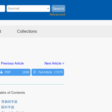
Search
Advanced
t
Collections
 Previous Article
Next Article >
PDF
1938
Full Article
17275
able of Contents
胃肠病学篇
眼科学篇