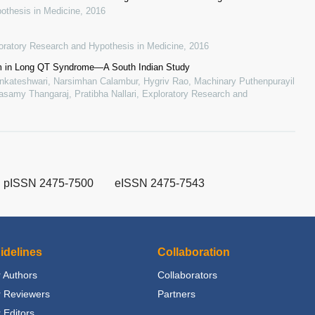
othesis in Medicine
,
2016
oratory Research and Hypothesis in Medicine
,
2016
m in Long QT Syndrome—A South Indian Study
enkateshwari, Narsimhan Calambur, Hygriv Rao, Machinary Puthenpurayil
samy Thangaraj, Pratibha Nallari
,
Exploratory Research and
pISSN 2475-7500
eISSN 2475-7543
idelines
Collaboration
 Authors
Collaborators
r Reviewers
Partners
 Editors