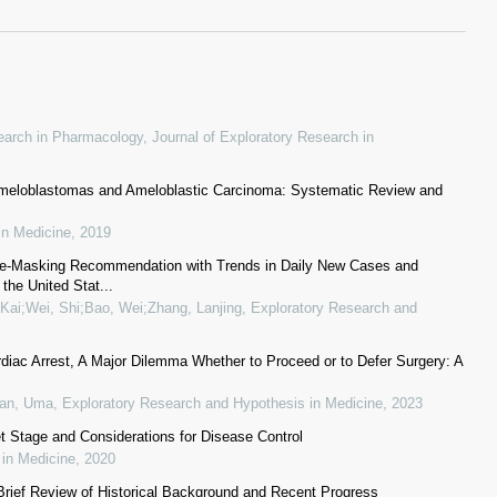
esearch in Pharmacology
,
Journal of Exploratory Research in
 Ameloblastomas and Ameloblastic Carcinoma: Systematic Review and
in Medicine
,
2019
ce-Masking Recommendation with Trends in Daily New Cases and
the United Stat...
Kai;Wei, Shi;Bao, Wei;Zhang, Lanjing
,
Exploratory Research and
rdiac Arrest, A Major Dilemma Whether to Proceed or to Defer Surgery: A
ran, Uma
,
Exploratory Research and Hypothesis in Medicine
,
2023
t Stage and Considerations for Disease Control
 in Medicine
,
2020
Brief Review of Historical Background and Recent Progress