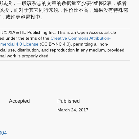
以试投，一般该杂志的文章的数据量至少要4组图2表，或者
可以投，而对于其它同行来说，性价比不高，如果没有特殊需
C
，或许更容易投中。
t © XIA & HE Publishing Inc.
This is an Open Access article
ted under the terms of the
Creative Commons Attribution-
ercial 4.0 License
(CC BY-NC 4.0), permitting all non-
al use, distribution, and reproduction in any medium, provided
inal work is properly cited.
Accepted
Published
March 24, 2017
004