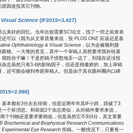
的原因改投其它刊物。
 Visual Science
(IF2015=3.427)
么美好的回忆。当年比较需要SCI论文，找了一些之前发表
觉还可以（因为从文章质量来说，投
PLOS ONE
应该还是基
gative Ophthalmology & Visual Science
，以为会被顺利接
跌眼镜。一大堆的意见，其中一个审稿人居然要求我补转基
，我投你干嘛！于是把稿子愤怒地丢一边了，到现在还没投
杂志虽然只有3.4的影响因子，但还是很傲娇的，加上审稿
慢，还可能会碰到奇葩审稿人。但是由于其在眼科圈内口碑
2015=2.998)
基本都在3分左右徘徊，但是近两年年其IF小跌，跌破了3
是一个坏消息。和前面2个杂志类似，从对稿件要求来说，
两个刊物还是要求要稍低，但是虽然它不到3分，其文章要
即
Biochemical and Biophysical Research Communications
被
Experimental Eye Research
拒稿。一般情况下，只要有一