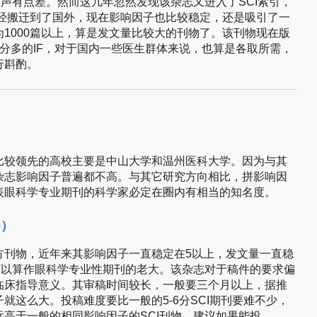
名声有点差。然而这几年忽然发现该杂志又进入了SCI索引，
部已经搬迁到了国外，现在影响因子也比较稳定，还是吸引了一
1000篇以上，算是发文量比较大的刊物了。该刊物现在版
分多的IF，对于国内一些医生群体来说，也算是各取所需，
行斟酌。
比较领先的高校主要是中山大学和温州医科大学。因为与其
杂志影响因子普遍都不高。与其它研究方向相比，拼影响因
表眼科学专业期刊的科学家必定在圈内有相当的知名度。
0）
方刊物，近年来其影响因子一直稳定在5以上，发文量一直稳
可以算作眼科学专业性期刊的老大。该杂志对于稿件的要求偏
临床指导意义。其审稿时间较长，一般要三个月以上，据推
就这么大。投稿难度要比一般的5-6分SCI期刊要难不少，
高于一般的相同影响因子的SCI刊物，建议如果能投