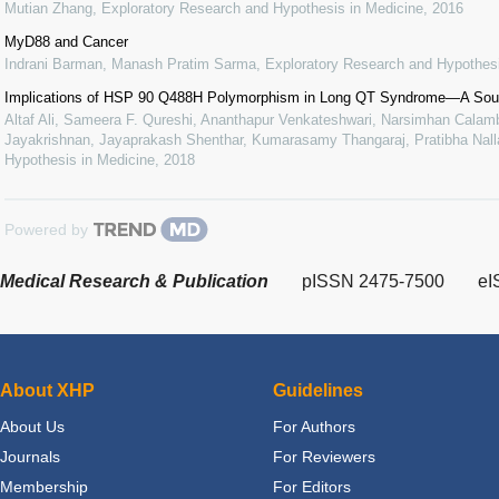
Mutian Zhang
,
Exploratory Research and Hypothesis in Medicine
,
2016
MyD88 and Cancer
Indrani Barman, Manash Pratim Sarma
,
Exploratory Research and Hypothesi
Implications of HSP 90 Q488H Polymorphism in Long QT Syndrome—A Sout
Altaf Ali, Sameera F. Qureshi, Ananthapur Venkateshwari, Narsimhan Calamb
Jayakrishnan, Jayaprakash Shenthar, Kumarasamy Thangaraj, Pratibha Nalla
Hypothesis in Medicine
,
2018
Powered by
Medical Research & Publication
pISSN 2475-7500
eI
About XHP
Guidelines
About Us
For Authors
Journals
For Reviewers
Membership
For Editors