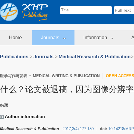
Home
Journals
Information
A
Publications
>
Journals
>
Medical Research & Publication
>
医学写作与发表 ▪ MEDICAL WRITING & PUBLICATION
OPEN ACCES
什么？论文被退稿，因为图像分辨率
韩颖
Author information
Medical Research & Publication
2017
;
3
(
4
)
:
177-180
doi:
10.14218/MRP