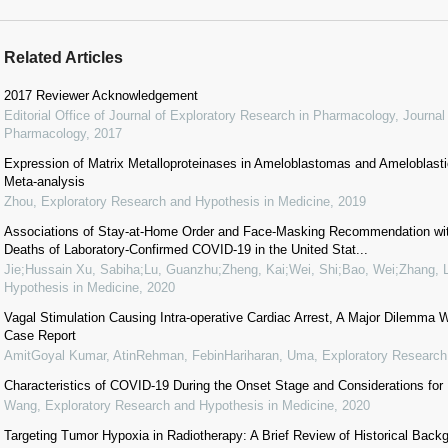
Related Articles
2017 Reviewer Acknowledgement
Editorial Office of Journal of Exploratory Research in Pharmacology
,
Journal
Pharmacology
,
2017
Expression of Matrix Metalloproteinases in Ameloblastomas and Ameloblas
Meta-analysis
Zhou
,
Exploratory Research and Hypothesis in Medicine
,
2019
Associations of Stay-at-Home Order and Face-Masking Recommendation wit
Deaths of Laboratory-Confirmed COVID-19 in the United Stat...
Jie;Hussain Xu, Sabiha;Lu, Guanzhu;Zheng, Kai;Wei, Shi;Bao, Wei;Zhang, L
Hypothesis in Medicine
,
2020
Vagal Stimulation Causing Intra-operative Cardiac Arrest, A Major Dilemma W
Case Report
AmitGoyal Kumar, AtinRehman, FebinHariharan, Uma
,
Exploratory Research
Characteristics of COVID-19 During the Onset Stage and Considerations for
Wang
,
Exploratory Research and Hypothesis in Medicine
,
2020
Targeting Tumor Hypoxia in Radiotherapy: A Brief Review of Historical Bac