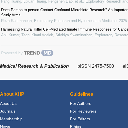
Fang Huang, Lixuan Huang, Fengzhen Liao, et al.
,
Exploratory Research and
Does Person-to-person Contact Confound Microbiota Research? An Important
Study Arms
Reza Rastmanesh
,
Exploratory Research and Hypothesis in Medicine
,
2025
Harnessing Natural Killer Cell-Mediated Innate Immune Responses for Canc
Anil Kumar, Taghi Khani Adeleh, Srividya Swaminathan
,
Exploratory Researc
Powered by
Medical Research & Publication
pISSN 2475-7500
eI
About XHP
Guidelines
About Us
For Authors
Journals
For Reviewers
Membership
For Editors
News
Ethics