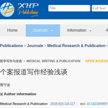
Home
Journals
Information
A
Publications
>
Journals
>
Medical Research & Publication
>
医学写作与发表 ▪ MEDICAL WRITING & PUBLICATION
OPEN ACCES
个案报道写作经验浅谈
曹守波
Author information
Medical Research & Publication
2018
;
4
(
3
)
:
116-117
doi:
10.14218/MRP.