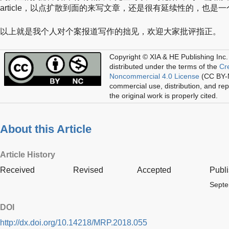
article，以点扩散到面的来写文章，还是很有延续性的，也是
以上就是我个人对个案报道写作的拙见，欢迎大家批评指正。
Copyright © XIA & HE Publishing Inc.
distributed under the terms of the
Cr
Noncommercial 4.0 License
(CC BY-N
commercial use, distribution, and re
the original work is properly cited.
About this Article
Article History
Received
Revised
Accepted
Publ
Septe
DOI
http://dx.doi.org/10.14218/MRP.2018.055