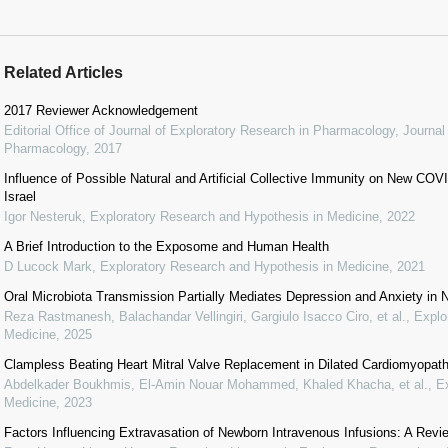
Related Articles
2017 Reviewer Acknowledgement
Editorial Office of Journal of Exploratory Research in Pharmacology
,
Journal
Pharmacology
,
2017
Influence of Possible Natural and Artificial Collective Immunity on New C
Israel
Igor Nesteruk
,
Exploratory Research and Hypothesis in Medicine
,
2022
A Brief Introduction to the Exposome and Human Health
D Lucock Mark
,
Exploratory Research and Hypothesis in Medicine
,
2021
Oral Microbiota Transmission Partially Mediates Depression and Anxiety in
Reza Rastmanesh, Balachandar Vellingiri, Gargiulo Isacco Ciro, et al.
,
Explo
Medicine
,
2025
Clampless Beating Heart Mitral Valve Replacement in Dilated Cardiomyopat
Abdelkader Boukhmis, El-Amin Nouar Mohammed, Khaled Khacha, et al.
,
E
Medicine
,
2023
Factors Influencing Extravasation of Newborn Intravenous Infusions: A Revi