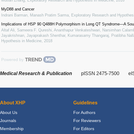
Mutian Zhang
,
Exploratory Research and Hypothesis in Medicine
,
2016
MyD88 and Cancer
Indrani Barman, Manash Pratim Sarma
,
Exploratory Research and Hypothesi
Implications of HSP 90 Q488H Polymorphism in Long QT Syndrome—A Sout
Altaf Ali, Sameera F. Qureshi, Ananthapur Venkateshwari, Narsimhan Calamb
Jayakrishnan, Jayaprakash Shenthar, Kumarasamy Thangaraj, Pratibha Nalla
Hypothesis in Medicine
,
2018
Powered by
Medical Research & Publication
pISSN 2475-7500
eI
About XHP
Guidelines
About Us
For Authors
Journals
For Reviewers
Membership
For Editors