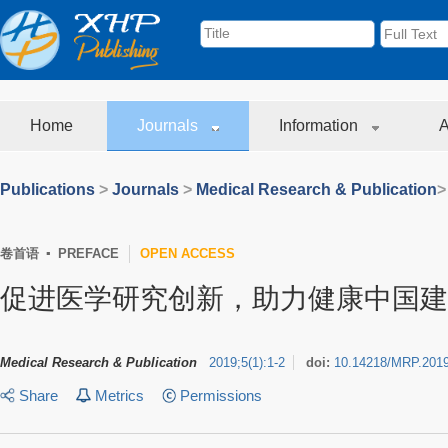
Home
Journals
Information
A
Publications
>
Journals
>
Medical Research & Publication
>
卷首语 ▪ PREFACE
OPEN ACCESS
促进医学研究创新，助力健康中国建
Medical Research & Publication
2019
;
5
(
1
)
:
1-2
doi:
10.14218/MRP.201
Share
Metrics
Permissions