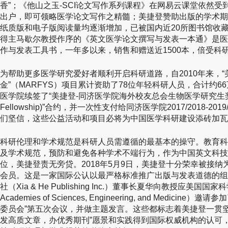
香”；《他山之玉-SCI论文写作系列课程》在网易云课堂依然
出户，即可领略医学论文写作之精髓；美捷登赞助出版的学术期
纸质版和电子版阅读量均逐渐增加，已被国内近20所图书馆收
得主马歇尔教授作序的《英文医学论文撰写与发表一本通》是医
作与发表工具书，一年多以来，销售和赠送近1500本，倍受科
为帮助更多医学研究爱好者顺利开启科研道路，自2010年来，
金”（MARFYS）项目累计资助了78位年轻科研人员，合计约
医学院续签了“美捷登-同济医学院海外校友总会生物医学研究生奖学金(
Fellowship)”合约，并一次性支付给同济医学院2017/2018-2
们坚信，这些公益活动和项目必将为中国医学科研建设添砖加瓦
科研伦理和学术规范是科研人员需遵循的最基本的操守。教育科
及学术规范，预防和避免各种学术不端行为，作为中国英文科技
位，美捷登责无旁贷。2018年5月9日，美捷登十分荣幸被接纳
会员。这是一家国际公认以最严格标准推广出版与发表道德的组
社（Xia & He Publishing Inc.）董事长夏华向教授应美国国
Academies of Sciences, Engineering, and Medic
委员会”第五次会议，并做主题发言。这些都标志着美捷登一贯
发高质文章，办优秀期刊”愿景和实践得到国际权威机构的认可