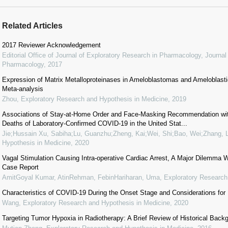
Related Articles
2017 Reviewer Acknowledgement
Editorial Office of Journal of Exploratory Research in Pharmacology
,
Journal
Pharmacology
,
2017
Expression of Matrix Metalloproteinases in Ameloblastomas and Ameloblas
Meta-analysis
Zhou
,
Exploratory Research and Hypothesis in Medicine
,
2019
Associations of Stay-at-Home Order and Face-Masking Recommendation wit
Deaths of Laboratory-Confirmed COVID-19 in the United Stat...
Jie;Hussain Xu, Sabiha;Lu, Guanzhu;Zheng, Kai;Wei, Shi;Bao, Wei;Zhang, L
Hypothesis in Medicine
,
2020
Vagal Stimulation Causing Intra-operative Cardiac Arrest, A Major Dilemma W
Case Report
AmitGoyal Kumar, AtinRehman, FebinHariharan, Uma
,
Exploratory Research
Characteristics of COVID-19 During the Onset Stage and Considerations for
Wang
,
Exploratory Research and Hypothesis in Medicine
,
2020
Targeting Tumor Hypoxia in Radiotherapy: A Brief Review of Historical Bac