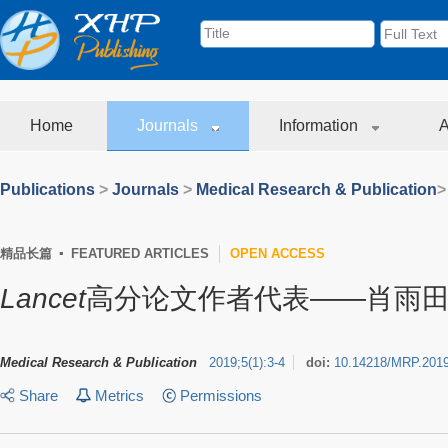
Home
Journals
Information
A
Publications
>
Journals
>
Medical Research & Publication
>
精品长篇 ▪ FEATURED ARTICLES
OPEN ACCESS
Lancet
高分论文作者代表——肖雨
Medical Research & Publication
2019
;
5
(
1
)
:
3-4
doi:
10.14218/MRP.201
Share
Metrics
Permissions