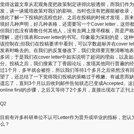
觉得这篇文章从宏观角度把政策制定讲得比较透彻，而我们作为
发，谈一谈规培政策对我们的影响。当时也没有把握能被收录，
借此了解一下投稿的流程也好。之后在投稿的时候才发现，原来
填好几种声明，好几种表格，还需要写一个Cover letter，
但我们也没有请教任何其他人，没有去网上搜寻模板，而是严格
理解，进行填表和cover letter的书写。印象最为深刻的是，这种Co
该控制在;但我们在投稿要求中看到，可以字数超标并在cover le
发表时略去的。在我们的反复修改下，我们觉得要完整清晰地表
多词；于是我们在cover letter中如实说明了超词的理由，
分。投稿之后，我们搜索了丁香园论坛，发现其他同行普遍的经
过1个月，多半就会被拒，所以我们等待1个多月之后依然没有
望了，还总结了一下觉得我们投稿的策略过于稚嫩、有诚意而缺
遗忘了，直到3个月以后收到邮件告知状态已变成Accepted。这篇Co
online first的步骤，之后又等待了2个多月，直接出现在了正刊
Q2
目前有许多科研单位不认可Letter作为晋升或毕业的指标，您认为
么？