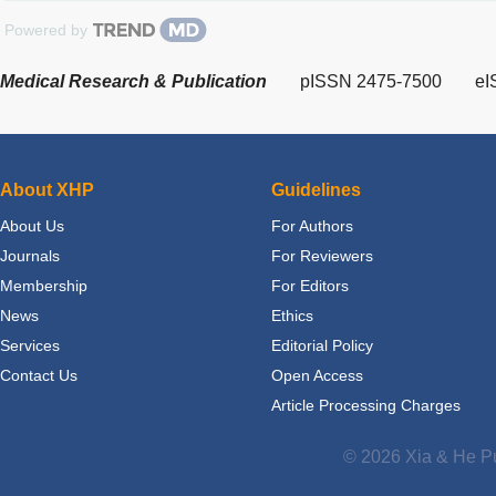
Powered by
Medical Research & Publication
pISSN 2475-7500
eI
About XHP
Guidelines
About Us
For Authors
Journals
For Reviewers
Membership
For Editors
News
Ethics
Services
Editorial Policy
Contact Us
Open Access
Article Processing Charges
© 2026 Xia & He Pu