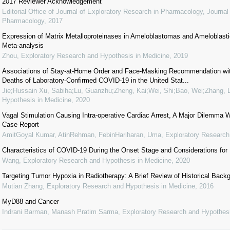
2017 Reviewer Acknowledgement
Editorial Office of Journal of Exploratory Research in Pharmacology
,
Journal
Pharmacology
,
2017
Expression of Matrix Metalloproteinases in Ameloblastomas and Ameloblas
Meta-analysis
Zhou
,
Exploratory Research and Hypothesis in Medicine
,
2019
Associations of Stay-at-Home Order and Face-Masking Recommendation wit
Deaths of Laboratory-Confirmed COVID-19 in the United Stat...
Jie;Hussain Xu, Sabiha;Lu, Guanzhu;Zheng, Kai;Wei, Shi;Bao, Wei;Zhang, L
Hypothesis in Medicine
,
2020
Vagal Stimulation Causing Intra-operative Cardiac Arrest, A Major Dilemma W
Case Report
AmitGoyal Kumar, AtinRehman, FebinHariharan, Uma
,
Exploratory Research
Characteristics of COVID-19 During the Onset Stage and Considerations for
Wang
,
Exploratory Research and Hypothesis in Medicine
,
2020
Targeting Tumor Hypoxia in Radiotherapy: A Brief Review of Historical Bac
Mutian Zhang
,
Exploratory Research and Hypothesis in Medicine
,
2016
MyD88 and Cancer
Indrani Barman, Manash Pratim Sarma
,
Exploratory Research and Hypothesi