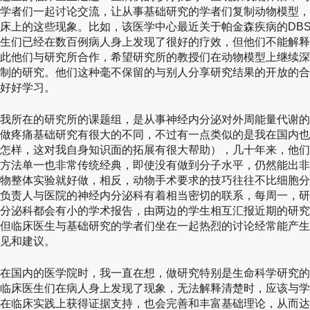
学者们一起讨论交流，让从事基础研究的学者们复制动物模型，
床上的这些现象。比如，该医学中心最近关于帕金森疾病的DBS(Deep bra
生们已经在数百例病人身上发现了很好的疗效，但他们不能解释
此他们与研究所合作，希望研究所的教授们在动物模型上继续深
制的研究。他们这种毫不保留的与别人分享研究结果的开放的合
好好学习。
我所在的研究所的课题组，是从事神经内分泌对外周能量代谢的
做疼痛基础研究有很大的不同，不过有一点类似的是我在国内也
怎样，这对我自身知识面的拓展有很大帮助），几十年来，他们
方法单一也非常传统经典，即使没有做到分子水平，仍然能出非
物整体实验就好做，相反，动物手术要求的技巧往往不比细胞分
负责人与医院的神经内分泌科有着相当密切的联系，每周一，研
分泌科都会有小的学术报告，由两边的学生相互汇报近期的研究
但临床医生与基础研究的学者们坐在一起热烈的讨论经常能产生
见和建议。
在国内的医学院时，我一直在想，做研究特别是生命科学研究的
临床医生们在病人身上发现了现象，无法解释清楚时，应该与学
在临床实践上获得证据支持，也会完善和丰富基础理论，从而达