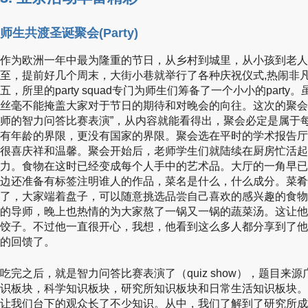
师生共渡圣诞聚会(Party)
作为欧洲一年中最为隆重的节日，从乡村到城里，从小孩到老人
至，提前好几个周末，大街小巷就举行了各种庆祝仪式,热闹非
五，所里的party squad专门为师生们筹备了一个小小的par
丝毫不能掩盖大家对于节日的期待和对晚会的向往。这次的聚会主
师的智力问答比赛表演”，从内容就能看得出，聚会必定是属于
有年龄的界限，更没有国家的界限。聚会选在平时的学术报告厅
很喜庆祥和温馨。聚会开始后，老师学生们就陆续在厨房忙活起
力。食物在这时已经变成每个人手中的艺术品。大厅的一角早已
边还准备有标签注明谁人的作品，菜名是什么，什么成分。菜肴
了，大家端着盘子，可以随意挑选品尝自己喜欢的感兴趣的食物
的导师，晚上也热情的为大家熬了一锅又一锅的蔬菜汤。这让他
饺子。不过他一直很开心，我想，他看到这么多人都分享到了他
的回馈了。
吃完之后，就是智力问答比赛表演了（quiz show），题目
识板块，科学知识板块，研究所知识板块和日常生活知识板块。
让我们台下的观众长了不少知识。从中，我们了解到了研究所成立