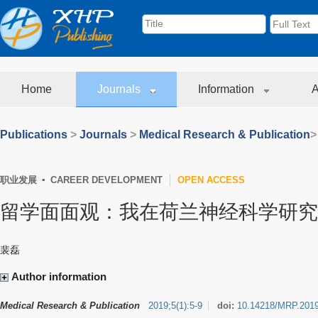
Home
Journals
Information
A
Publications
>
Journals
>
Medical Research & Publication
>
职业发展 ▪ CAREER DEVELOPMENT
OPEN ACCESS
留学面面观：我在荷兰神经科学研究所
裴磊
Author information
Medical Research & Publication
2019
;
5
(
1
)
:
5-9
doi:
10.14218/MRP.201