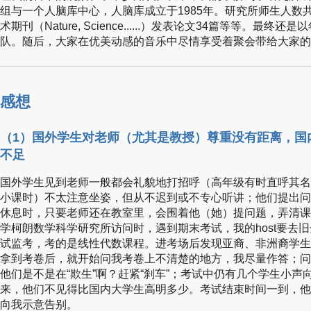
组与一个人脑库中心，人脑库成立于1985年。研究所师生人数共
术期刊（Nature, Science......）发表论文34篇等等。
队。随后，大家在优美动感的音乐中尽情享受着聚会带给大家的
感想
（1）国外学生对老师（尤其是教授）尊重没有距离，国
不足
国外学生见到老师一般都会礼貌地打招呼（高年级有时直呼其名
小课时）不太注意坐姿，但从不迟到或不专心听讲；他们提出问
休息时，只要老师还在教室里，会围着他（她）提问题，弄清课
学柯朗数学科学研究所访问时，遇到期末考试，我的host要去
试监考，考的是线性代数课程。进考场后发现亚裔、非洲裔学生
拿到考卷后，就开始问我考卷上不清楚的地方，我尽量作答；问
他们是不是在“欺生”啊？赶紧“刹车”；考试中仍有几个学生小
来，他们不见得比国内大学生高明多少。考试结束时间一到，他
向我示意告别。