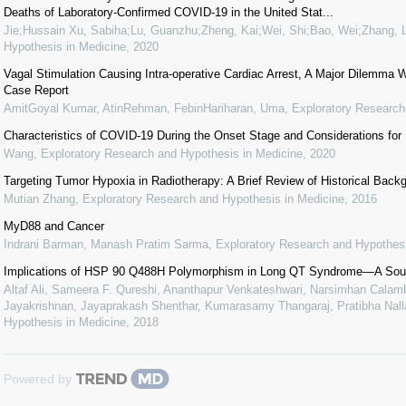
Deaths of Laboratory-Confirmed COVID-19 in the United Stat...
Jie;Hussain Xu, Sabiha;Lu, Guanzhu;Zheng, Kai;Wei, Shi;Bao, Wei;Zhang, L
Hypothesis in Medicine
,
2020
Vagal Stimulation Causing Intra-operative Cardiac Arrest, A Major Dilemma W
Case Report
AmitGoyal Kumar, AtinRehman, FebinHariharan, Uma
,
Exploratory Research
Characteristics of COVID-19 During the Onset Stage and Considerations for
Wang
,
Exploratory Research and Hypothesis in Medicine
,
2020
Targeting Tumor Hypoxia in Radiotherapy: A Brief Review of Historical Bac
Mutian Zhang
,
Exploratory Research and Hypothesis in Medicine
,
2016
MyD88 and Cancer
Indrani Barman, Manash Pratim Sarma
,
Exploratory Research and Hypothesi
Implications of HSP 90 Q488H Polymorphism in Long QT Syndrome—A Sout
Altaf Ali, Sameera F. Qureshi, Ananthapur Venkateshwari, Narsimhan Calamb
Jayakrishnan, Jayaprakash Shenthar, Kumarasamy Thangaraj, Pratibha Nalla
Hypothesis in Medicine
,
2018
Powered by