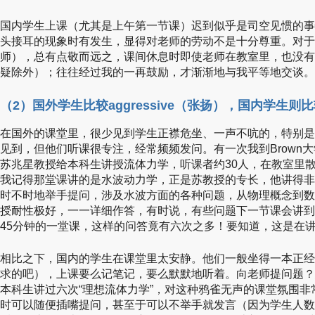
国内学生上课（尤其是上午第一节课）迟到似乎是司空见惯的事
头接耳的现象时有发生，显得对老师的劳动不是十分尊重。对于
师），总有点敬而远之，课间休息时即使老师在教室里，也没有
疑除外）；往往经过我的一再鼓励，才渐渐地与我平等地交谈。
（2）国外学生比较aggressive（张扬），国内学生则
在国外的课堂里，很少见到学生正襟危坐、一声不吭的，特别是
见到，但他们听课很专注，经常频频发问。有一次我到Brown大
苏兆星教授给本科生讲授流体力学，听课者约30人，在教室里
我记得那堂课讲的是水波动力学，正是苏教授的专长，他讲得非
时不时地举手提问，涉及水波方面的各种问题，从物理概念到数
授耐性极好，一一详细作答，有时说，有些问题下一节课会讲到
45分钟的一堂课，这样的问答竟有六次之多！要知道，这是在
相比之下，国内的学生在课堂里太安静。他们一般坐得一本正经
求的吧），上课要么记笔记，要么默默地听着。向老师提问题？
本科生讲过六次“理想流体力学”，对这种鸦雀无声的课堂氛围
时可以随便插嘴提问，甚至于可以不举手就发言（因为学生人数