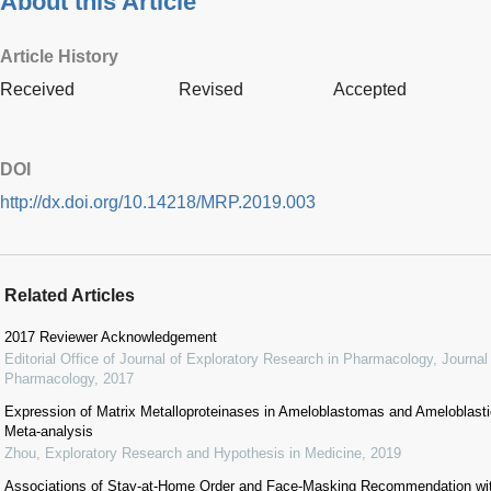
About this Article
Article History
Received
Revised
Accepted
DOI
http://dx.doi.org/10.14218/MRP.2019.003
Related Articles
2017 Reviewer Acknowledgement
Editorial Office of Journal of Exploratory Research in Pharmacology
,
Journal
Pharmacology
,
2017
Expression of Matrix Metalloproteinases in Ameloblastomas and Ameloblas
Meta-analysis
Zhou
,
Exploratory Research and Hypothesis in Medicine
,
2019
Associations of Stay-at-Home Order and Face-Masking Recommendation wit