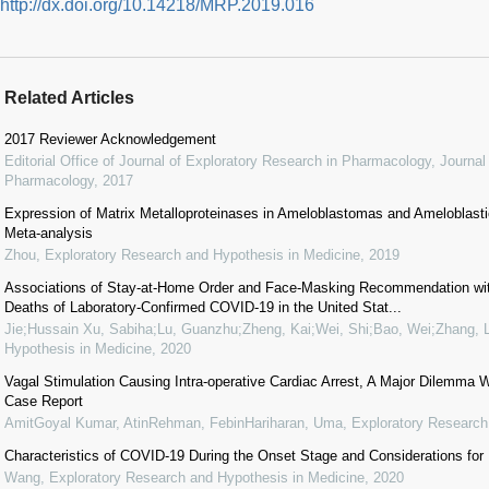
http://dx.doi.org/10.14218/MRP.2019.016
Related Articles
2017 Reviewer Acknowledgement
Editorial Office of Journal of Exploratory Research in Pharmacology
,
Journal
Pharmacology
,
2017
Expression of Matrix Metalloproteinases in Ameloblastomas and Ameloblas
Meta-analysis
Zhou
,
Exploratory Research and Hypothesis in Medicine
,
2019
Associations of Stay-at-Home Order and Face-Masking Recommendation wit
Deaths of Laboratory-Confirmed COVID-19 in the United Stat...
Jie;Hussain Xu, Sabiha;Lu, Guanzhu;Zheng, Kai;Wei, Shi;Bao, Wei;Zhang, L
Hypothesis in Medicine
,
2020
Vagal Stimulation Causing Intra-operative Cardiac Arrest, A Major Dilemma W
Case Report
AmitGoyal Kumar, AtinRehman, FebinHariharan, Uma
,
Exploratory Research
Characteristics of COVID-19 During the Onset Stage and Considerations for
Wang
,
Exploratory Research and Hypothesis in Medicine
,
2020