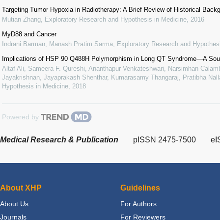
Targeting Tumor Hypoxia in Radiotherapy: A Brief Review of Historical Bac
Mutian Zhang
,
Exploratory Research and Hypothesis in Medicine
,
2016
MyD88 and Cancer
Indrani Barman, Manash Pratim Sarma
,
Exploratory Research and Hypothesi
Implications of HSP 90 Q488H Polymorphism in Long QT Syndrome—A Sout
Altaf Ali, Sameera F. Qureshi, Ananthapur Venkateshwari, Narsimhan Calamb
Jayakrishnan, Jayaprakash Shenthar, Kumarasamy Thangaraj, Pratibha Nalla
Hypothesis in Medicine
,
2018
Powered by
Medical Research & Publication
pISSN 2475-7500
eI
About XHP
Guidelines
About Us
For Authors
Journals
For Reviewers