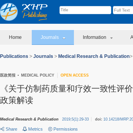
Home
Journals
Information
A
Publications
>
Journals
>
Medical Research & Publication
>
医政简报 ▪ MEDICAL POLICY
OPEN ACCESS
《关于仿制药质量和疗效一致性评价
政策解读
Medical Research & Publication
2019
;
5
(
1
)
:
29-33
doi:
10.14218/MRP.2
Share
Metrics
Permissions