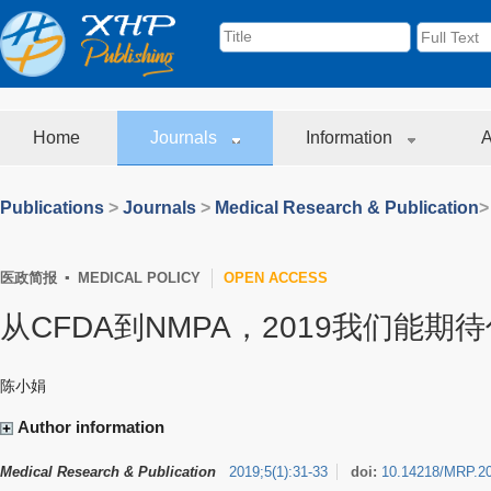
Home
Journals
Information
A
Publications
>
Journals
>
Medical Research & Publication
>
医政简报 ▪ MEDICAL POLICY
OPEN ACCESS
从CFDA到NMPA，2019我们能期
陈小娟
Author information
Medical Research & Publication
2019
;
5
(
1
)
:
31-33
doi:
10.14218/MRP.2