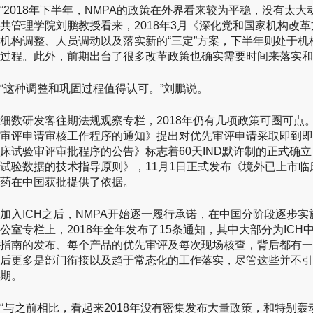
“2018年下半年，NMPA的政策在外界看来较为平稳，没有太
共管理学院刘鹏教授看来，2018年3月《深化党和国家机构改
机构调整、人员调动以及落实新的“三定”方案，下半年则处于
过程。此外，前期出台了很多改革政策也确实需要时间来落实和
“这种调整和巩固过程值得认可。”刘鹏说。
细数研发客往期法规观察专栏，2018年仍有几项政策可圈可点。
审评申请审核工作程序的通知》提出对优先审评申请采取即到即
床试验审评审批程序的公告》标志着60天IND默许制的正式确立
试验数据的技术指导原则》，11月1日正式发布《境外已上市
药在中国获批提供了依据。
加入ICH之后，NMPA开始逐一履行承诺，在中国分阶段逐步实施
公室专栏上，2018年全年发布了15条通知，其中大部分为IC
指南的发布、每个产品的优先审评及每次现场核查，背后都有一
后更多是部门衔接以及趋于常态化的工作落实，尽管这些并不引
期。
“与之前相比，看起来2018年没有密集发布大量政策，和特别