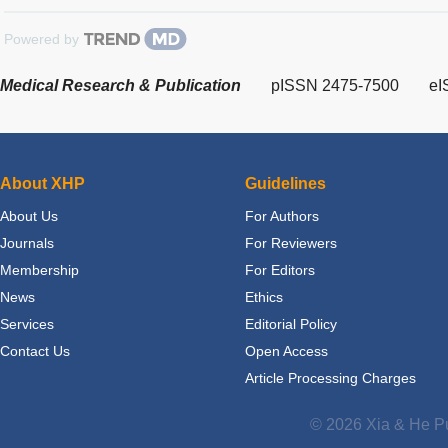
Powered by
Medical Research & Publication
pISSN 2475-7500
eI
About XHP
Guidelines
About Us
For Authors
Journals
For Reviewers
Membership
For Editors
News
Ethics
Services
Editorial Policy
Contact Us
Open Access
Article Processing Charges
© 2026 Xia & He Pu