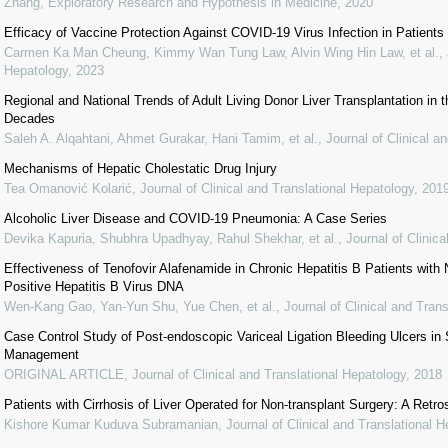
Zhang
,
Exploratory Research and Hypothesis in Medicine
,
2020
Efficacy of Vaccine Protection Against COVID-19 Virus Infection in Patients
Carmen Ka Man Cheung, Kimmy Wan Tung Law, Alvin Wing Hin Law, et al.
,
Hepatology
,
2023
Regional and National Trends of Adult Living Donor Liver Transplantation in 
Decades
Saleh A. Alqahtani, Ahmet Gurakar, Hani Tamim, et al.
,
Journal of Clinical a
Mechanisms of Hepatic Cholestatic Drug Injury
Tea Omanović Kolarić
,
Journal of Clinical and Translational Hepatology
,
201
Alcoholic Liver Disease and COVID-19 Pneumonia: A Case Series
Devika Kapuria, Shubhra Upadhyay, Rahul Shekhar, et al.
,
Journal of Clinic
Effectiveness of Tenofovir Alafenamide in Chronic Hepatitis B Patients with
Positive Hepatitis B Virus DNA
Wen-Kang Gao, Yan-Yun Shu, Yue Chen, et al.
,
Journal of Clinical and Tran
Case Control Study of Post-endoscopic Variceal Ligation Bleeding Ulcers i
Management
ORIGINAL ARTICLE
,
Journal of Clinical and Translational Hepatology
,
2018
Patients with Cirrhosis of Liver Operated for Non-transplant Surgery: A Retro
Kishore Kumar Kuduva Subramanian
,
Journal of Clinical and Translational 