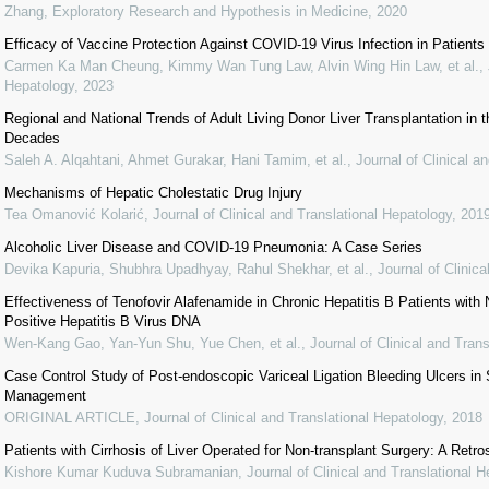
Zhang
,
Exploratory Research and Hypothesis in Medicine
,
2020
Efficacy of Vaccine Protection Against COVID-19 Virus Infection in Patients
Carmen Ka Man Cheung, Kimmy Wan Tung Law, Alvin Wing Hin Law, et al.
,
Hepatology
,
2023
Regional and National Trends of Adult Living Donor Liver Transplantation in 
Decades
Saleh A. Alqahtani, Ahmet Gurakar, Hani Tamim, et al.
,
Journal of Clinical a
Mechanisms of Hepatic Cholestatic Drug Injury
Tea Omanović Kolarić
,
Journal of Clinical and Translational Hepatology
,
201
Alcoholic Liver Disease and COVID-19 Pneumonia: A Case Series
Devika Kapuria, Shubhra Upadhyay, Rahul Shekhar, et al.
,
Journal of Clinic
Effectiveness of Tenofovir Alafenamide in Chronic Hepatitis B Patients with
Positive Hepatitis B Virus DNA
Wen-Kang Gao, Yan-Yun Shu, Yue Chen, et al.
,
Journal of Clinical and Tran
Case Control Study of Post-endoscopic Variceal Ligation Bleeding Ulcers i
Management
ORIGINAL ARTICLE
,
Journal of Clinical and Translational Hepatology
,
2018
Patients with Cirrhosis of Liver Operated for Non-transplant Surgery: A Retro
Kishore Kumar Kuduva Subramanian
,
Journal of Clinical and Translational 