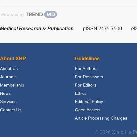
Powered by
Medical Research & Publication
pISSN 2475-7500
eI
About XHP
Guidelines
About Us
For Authors
Journals
For Reviewers
Membership
For Editors
News
Ethics
Services
Editorial Policy
Contact Us
Open Access
Article Processing Charges
© 2026 Xia & He Pu