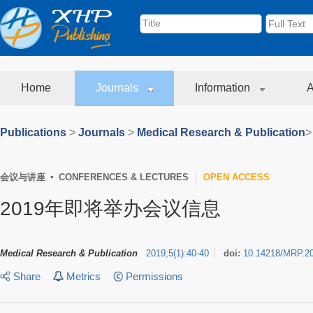
Home
Journals
Information
A
Publications
>
Journals
>
Medical Research & Publication
>
会议与讲座 ▪ CONFERENCES & LECTURES
OPEN ACCESS
2019年即将举办会议信息
Medical Research & Publication
2019
;
5
(
1
)
:
40-40
doi:
10.14218/MRP.2
Share
Metrics
Permissions