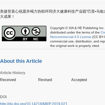
美捷登衷心祝愿并竭力协助环同济大健康科技产业园“巴里•马歇
大成果！
Copyright © XIA & HE Publishing Inc.
distributed under the terms of the
Cr
Noncommercial 4.0 License
(CC BY-N
commercial use, distribution, and re
the original work is properly cited.
About this Article
Article History
Received
Revised
Accepted
DOI
http://dx.doi.org/10.14218/MRP.2019.021