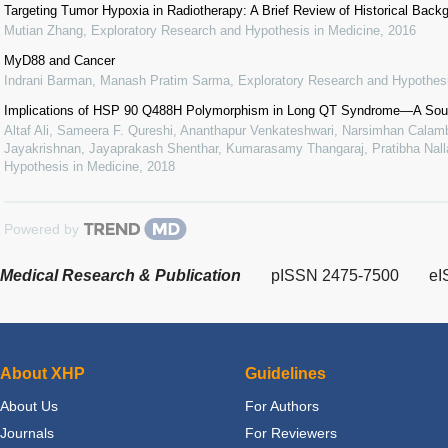
Targeting Tumor Hypoxia in Radiotherapy: A Brief Review of Historical Bac
Mutian Zhang
,
Exploratory Research and Hypothesis in Medicine
,
2016
MyD88 and Cancer
Indrani Barman, Manash Pratim Sarma
,
Exploratory Research and Hypothesi
Implications of HSP 90 Q488H Polymorphism in Long QT Syndrome—A Sout
Altaf Ali, Sameera F. Qureshi, Ananthapur Venkateshwari, Narsimhan Calamb
Jayakrishnan, Jayaprakash Shenthar, Kumarasamy Thangaraj, Pratibha Nalla
Hypothesis in Medicine
,
2018
Powered by
Medical Research & Publication
pISSN 2475-7500
eI
About XHP
Guidelines
About Us
For Authors
Journals
For Reviewers