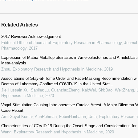
Related Articles
2017 Reviewer Acknowledgement
Editorial Office of Journal of Exploratory Research in Pharmacology
,
Journal
Pharmacology
,
2017
Expression of Matrix Metalloproteinases in Ameloblastomas and Ameloblas
Meta-analysis
Zhou
,
Exploratory Research and Hypothesis in Medicine
,
2019
Associations of Stay-at-Home Order and Face-Masking Recommendation wit
Deaths of Laboratory-Confirmed COVID-19 in the United Stat...
Jie;Hussain Xu, Sabiha;Lu, Guanzhu;Zheng, Kai;Wei, Shi;Bao, Wei;Zhang, L
Hypothesis in Medicine
,
2020
Vagal Stimulation Causing Intra-operative Cardiac Arrest, A Major Dilemma W
Case Report
AmitGoyal Kumar, AtinRehman, FebinHariharan, Uma
,
Exploratory Research
Characteristics of COVID-19 During the Onset Stage and Considerations for
Wang
,
Exploratory Research and Hypothesis in Medicine
,
2020