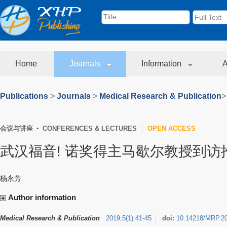
Home
Journals
Information
A
Publications
>
Journals
>
Medical Research & Publication
>
会议与讲座 ▪ CONFERENCES & LECTURES
OPEN ACCESS
武汉福音! 诺奖得主马歇尔教授到
杨永芳
Author information
Medical Research & Publication
2019
;
5
(
1
)
:
41-45
doi:
10.14218/MRP.2