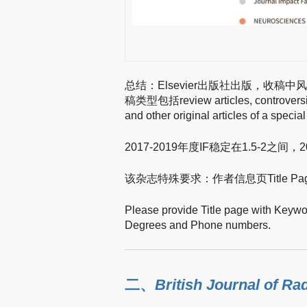
总结：Elsevier出版社出版，收
稿类型包括review articles, controversies
and other original articles of a speci
2017-2019年度IF稳定在1.5-2之间，
该杂志特殊要求：作者信息页Title 
Please provide Title page with Keywo
Degrees and Phone numbers.
二、
British Journal of Ra