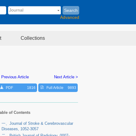
Search
Advanced
t
Collections
 Previous Article
Next Article >
PDF
1816
Full Article
9893
able of Contents
一、
Journal of Stroke & Cerebrovascular
Diseases
, 1052-3057
二、
British Journal of Radiology
, 0007-