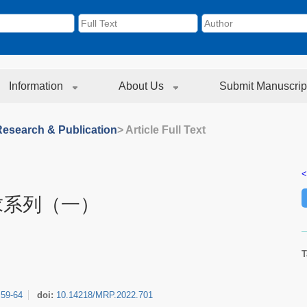
Information
About Us
Submit Manuscrip
Research & Publication
> Article Full Text
<
求系列（一）
T
:
59-64
doi:
10.14218/MRP.2022.701