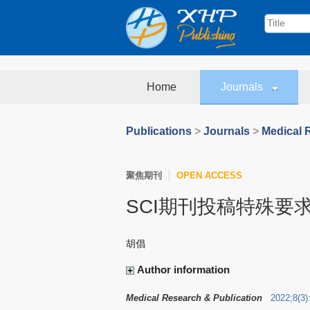
Home
Journals
Publications
>
Journals
>
Medical 
聚焦期刊
OPEN ACCESS
SCI期刊投稿特殊要
胡倡
Author information
Medical Research & Publication
2022
;
8
(
3
)