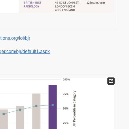
ions.org/loi/bjr
ger.com/bjr/default1.aspx