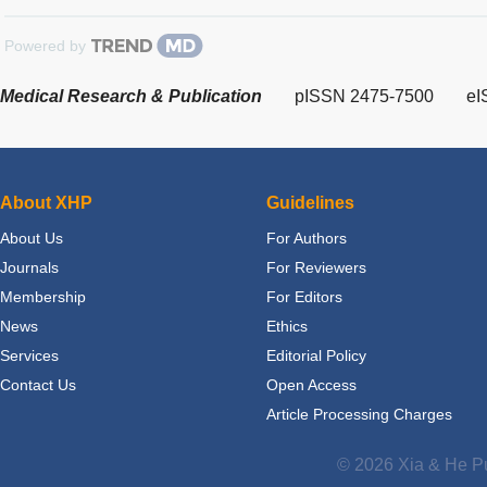
Powered by
Medical Research & Publication
pISSN 2475-7500
eI
About XHP
Guidelines
About Us
For Authors
Journals
For Reviewers
Membership
For Editors
News
Ethics
Services
Editorial Policy
Contact Us
Open Access
Article Processing Charges
© 2026 Xia & He Pu