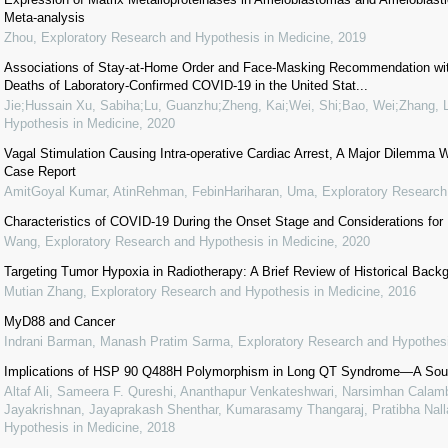
Meta-analysis
Zhou
,
Exploratory Research and Hypothesis in Medicine
,
2019
Associations of Stay-at-Home Order and Face-Masking Recommendation wit
Deaths of Laboratory-Confirmed COVID-19 in the United Stat...
Jie;Hussain Xu, Sabiha;Lu, Guanzhu;Zheng, Kai;Wei, Shi;Bao, Wei;Zhang, L
Hypothesis in Medicine
,
2020
Vagal Stimulation Causing Intra-operative Cardiac Arrest, A Major Dilemma W
Case Report
AmitGoyal Kumar, AtinRehman, FebinHariharan, Uma
,
Exploratory Research
Characteristics of COVID-19 During the Onset Stage and Considerations for
Wang
,
Exploratory Research and Hypothesis in Medicine
,
2020
Targeting Tumor Hypoxia in Radiotherapy: A Brief Review of Historical Bac
Mutian Zhang
,
Exploratory Research and Hypothesis in Medicine
,
2016
MyD88 and Cancer
Indrani Barman, Manash Pratim Sarma
,
Exploratory Research and Hypothesi
Implications of HSP 90 Q488H Polymorphism in Long QT Syndrome—A Sout
Altaf Ali, Sameera F. Qureshi, Ananthapur Venkateshwari, Narsimhan Calamb
Jayakrishnan, Jayaprakash Shenthar, Kumarasamy Thangaraj, Pratibha Nalla
Hypothesis in Medicine
,
2018