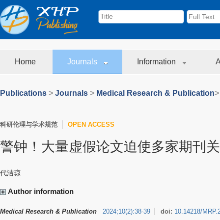
Home
Journals
Information
A
Publications
>
Journals
>
Medical Research & Publication
>
科研伦理与学术规范
OPEN ACCESS
警钟！大量虚假论文迫使多家期刊关
代洁琼
Author information
Medical Research & Publication
2024
;
10
(
2
)
:
38-39
doi:
10.14218/MRP.