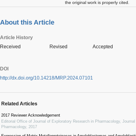
the original work is properly cited.
About this Article
Article History
Received
Revised
Accepted
DOI
http://dx.doi.org/10.14218/MRP.2024.07101
Related Articles
2017 Reviewer Acknowledgement
Editorial Office of Journal of Exploratory Research in Pharmacology
,
Journal
Pharmacology
,
2017
Expression of Matrix Metalloproteinases in Ameloblastomas and Ameloblas