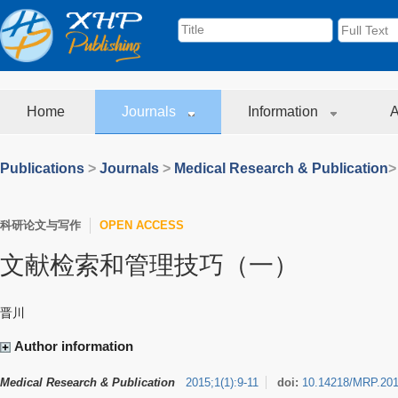
Home
Journals
Information
A
Publications
>
Journals
>
Medical Research & Publication
>
科研论文与写作
OPEN ACCESS
文献检索和管理技巧（一）
晋川
Author information
Medical Research & Publication
2015
;
1
(
1
)
:
9-11
doi:
10.14218/MRP.201