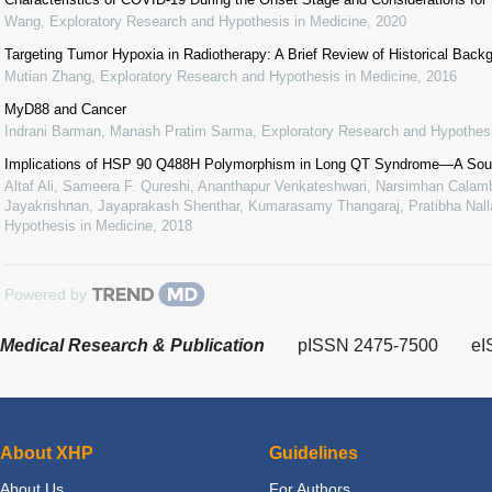
Wang
,
Exploratory Research and Hypothesis in Medicine
,
2020
Targeting Tumor Hypoxia in Radiotherapy: A Brief Review of Historical Bac
Mutian Zhang
,
Exploratory Research and Hypothesis in Medicine
,
2016
MyD88 and Cancer
Indrani Barman, Manash Pratim Sarma
,
Exploratory Research and Hypothesi
Implications of HSP 90 Q488H Polymorphism in Long QT Syndrome—A Sout
Altaf Ali, Sameera F. Qureshi, Ananthapur Venkateshwari, Narsimhan Calamb
Jayakrishnan, Jayaprakash Shenthar, Kumarasamy Thangaraj, Pratibha Nalla
Hypothesis in Medicine
,
2018
Powered by
Medical Research & Publication
pISSN 2475-7500
eI
About XHP
Guidelines
About Us
For Authors