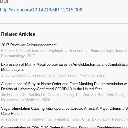
DOI
http://dx.doi.org/10.14218/MRP.2015.006
Related Articles
2017 Reviewer Acknowledgement
Editorial Office of Journal of Exploratory Research in Pharmacology
,
Journal
Pharmacology
,
2017
Expression of Matrix Metalloproteinases in Ameloblastomas and Ameloblas
Meta-analysis
Zhou
,
Exploratory Research and Hypothesis in Medicine
,
2019
Associations of Stay-at-Home Order and Face-Masking Recommendation wit
Deaths of Laboratory-Confirmed COVID-19 in the United Stat...
Jie;Hussain Xu, Sabiha;Lu, Guanzhu;Zheng, Kai;Wei, Shi;Bao, Wei;Zhang, L
Hypothesis in Medicine
,
2020
Vagal Stimulation Causing Intra-operative Cardiac Arrest, A Major Dilemma W
Case Report
AmitGoyal Kumar, AtinRehman, FebinHariharan, Uma
,
Exploratory Research
Characteristics of COVID-19 During the Onset Stage and Considerations for